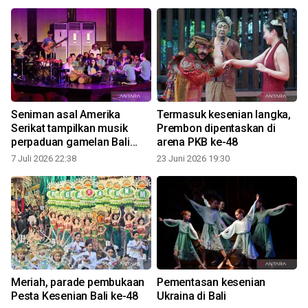
Seniman asal Amerika
Termasuk kesenian langka,
Serikat tampilkan musik
Prembon dipentaskan di
perpaduan gamelan Bali
arena PKB ke-48
1
dengan instrumen modern
7 Juli 2026 22:38
23 Juni 2026 19:30
Meriah, parade pembukaan
Pementasan kesenian
Pesta Kesenian Bali ke-48
Ukraina di Bali