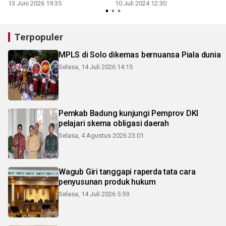
13 Juni 2026 19:35
10 Juli 2024 12:30
2
Terpopuler
MPLS di Solo dikemas bernuansa Piala dunia
Selasa, 14 Juli 2026 14:15
Pemkab Badung kunjungi Pemprov DKI
pelajari skema obligasi daerah
Selasa, 4 Agustus 2026 23:01
Wagub Giri tanggapi raperda tata cara
penyusunan produk hukum
Selasa, 14 Juli 2026 5:59