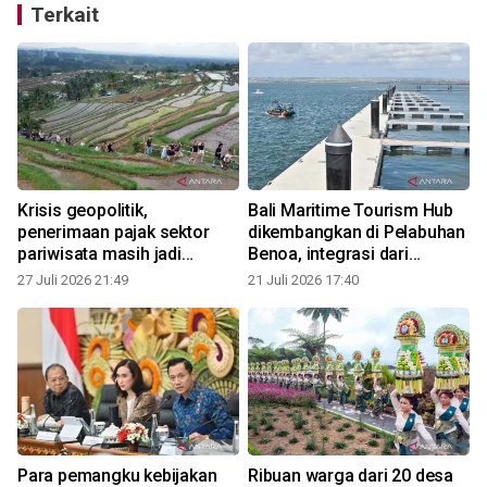
Terkait
Krisis geopolitik,
Bali Maritime Tourism Hub
penerimaan pajak sektor
dikembangkan di Pelabuhan
pariwisata masih jadi
Benoa, integrasi dari
andalan
berbagai sektor
27 Juli 2026 21:49
21 Juli 2026 17:40
2
a
Para pemangku kebijakan
Ribuan warga dari 20 desa