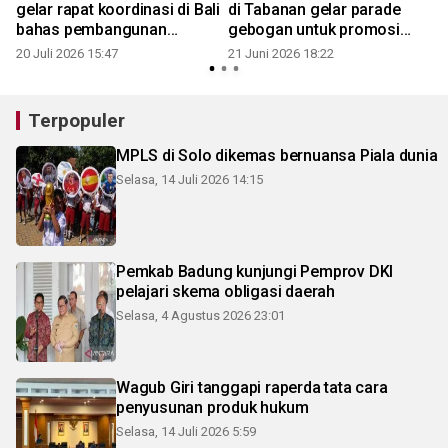
gelar rapat koordinasi di Bali
di Tabanan gelar parade
bahas pembangunan
gebogan untuk promosi
berkelanjutan
wisata
20 Juli 2026 15:47
21 Juni 2026 18:22
9
Terpopuler
MPLS di Solo dikemas bernuansa Piala dunia
Selasa, 14 Juli 2026 14:15
Pemkab Badung kunjungi Pemprov DKI
pelajari skema obligasi daerah
Selasa, 4 Agustus 2026 23:01
Wagub Giri tanggapi raperda tata cara
penyusunan produk hukum
Selasa, 14 Juli 2026 5:59