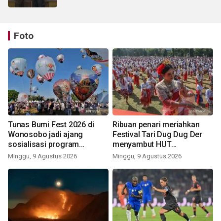
Foto
Tunas Bumi Fest 2026 di
Ribuan penari meriahkan
Wonosobo jadi ajang
Festival Tari Dug Dug Der
sosialisasi program
menyambut HUT
pemerintah lewat balon
Kemerdekaan
Minggu, 9 Agustus 2026
Minggu, 9 Agustus 2026
udara