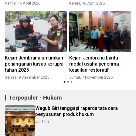
Kamis, 16 April 2026
Kamis, 16 April 2026
K
Kejari Jembrana umumkan
Kejari Jembrana bantu
penanganan kasus korupsi
modal usaha penerima
tahun 2025
keadilan restoratif
Selasa, 9 Desember 2025
Jumat, 7 November 2025
S
Terpopuler - Hukum
Wagub Giri tanggapi raperda tata cara
penyusunan produk hukum
Jul 14th