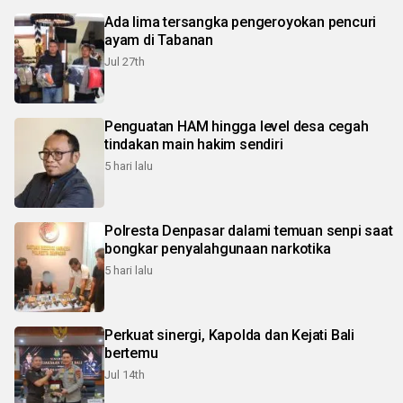
Ada lima tersangka pengeroyokan pencuri
ayam di Tabanan
Jul 27th
Penguatan HAM hingga level desa cegah
tindakan main hakim sendiri
5 hari lalu
Polresta Denpasar dalami temuan senpi saat
bongkar penyalahgunaan narkotika
5 hari lalu
Perkuat sinergi, Kapolda dan Kejati Bali
bertemu
Jul 14th