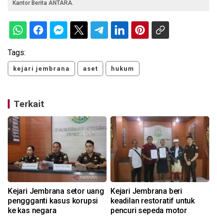
Kantor Berita ANTARA.
Tags:
kejari jembrana
aset
hukum
Terkait
Kejari Jembrana setor uang
Kejari Jembrana beri
penggganti kasus korupsi
keadilan restoratif untuk
k
f
ke kas negara
pencuri sepeda motor