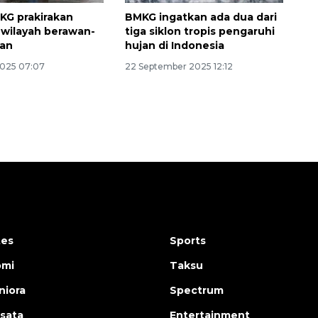
KG prakirakan
BMKG ingatkan ada dua dari
 wilayah berawan-
tiga siklon tropis pengaruhi
gan
hujan di Indonesia
2025 07:07
22 September 2025 12:12
tes
Sports
omi
Taksu
iora
Spectrum
isata
Entertainment