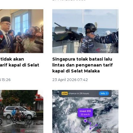
 tidak akan
Singapura tolak batasi lalu
rif kapal di Selat
lintas dan pengenaan tarif
kapal di Selat Malaka
160 ribu sambungan baru
 15:26
23 April 2026 07:42
jaringan gas 2026
2026-08-07 18:00:00