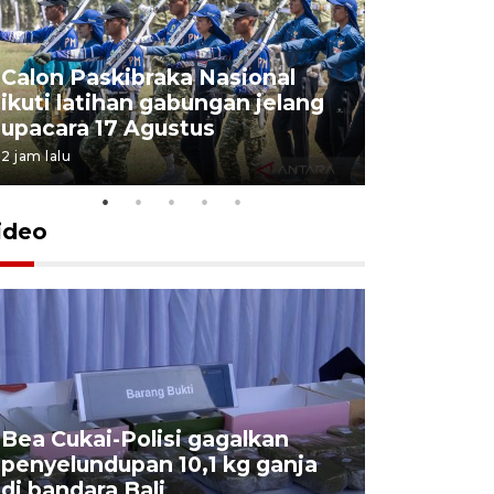
Calon Paskibraka Nasional
Sejumlah
ikuti latihan gabungan jelang
penutupa
upacara 17 Agustus
2026
2 jam lalu
7 Agustus 202
ideo
Bea Cukai-Polisi gagalkan
Pemerint
penyelundupan 10,1 kg ganja
pasar jen
di bandara Bali
internasi