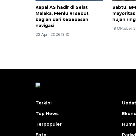
Kapal AS hadir di Selat
Sabtu, BM
Malaka, Menlu RI sebut
mayoritas
bagian dari kebebasan
hujan rin
navigasi
18 Oktober 
22 April 2026 19:10
Terkini
Upda
Top News
Ekon
Terpopuler
Human
Foto
Pariw