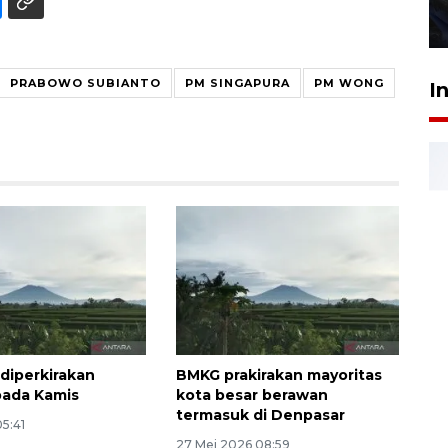
27 Juli 2026 22:32
PRABOWO SUBIANTO
PM SINGAPURA
PM WONG
I
diperkirakan
BMKG prakirakan mayoritas
pada Kamis
kota besar berawan
termasuk di Denpasar
05:41
27 Mei 2026 08:59