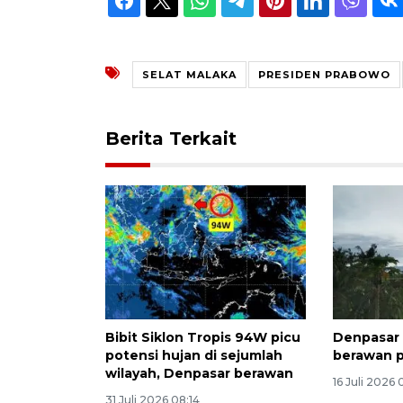
SELAT MALAKA
PRESIDEN PRABOWO
Berita Terkait
Bibit Siklon Tropis 94W picu
Denpasar 
potensi hujan di sejumlah
berawan 
wilayah, Denpasar berawan
16 Juli 2026 
31 Juli 2026 08:14