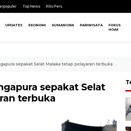
erpopuler
Top News
Rilis Pers
UPDATES
EKONOMI
HUMANIORA
PARIWISATA
FOKUS
HOAX
apura sepakat Selat Malaka tetap pelayaran terbuka
T
gapura sepakat Selat
ran terbuka