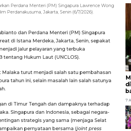
arkan Perdana Menteri (PM) Singapura Lawrence Wong
im Perdanakusuma, Jakarta, Senin (6/7/2026).
ubianto dan Perdana Menteri (PM) Singapura
at di Istana Merdeka, Jakarta, Senin, sepakat
menjadi jalur pelayaran yang terbuka
B tentang Hukum Laut (UNCLOS).
at Malaka turut menjadi salah satu pembahasan
M
ra tahun ini, selain masalah lain salah satunya
d
ah.
b
7 A
an di Timur Tengah dan dampaknya terhadap
aka. Singapura dan Indonesia, sebagai negara-
entingan strategis yang sama (menjaga Selat
yampaikan pernyataan bersama (
joint press