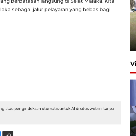
ang berbatasan langsung di Selat Malaka. Kita
aka sebagai jalur pelayaran yang bebas bagi
Pemerintah tunda pungutan
pajak pedagang melalui
aplikasi belanja daring
6 Agustus 2026 16:45
V
g atau pengindeksan otomatis untuk AI di situs web ini tanpa
Polisi tetapkan lima tersangka
pengeroyokan maling ayam di
Tabanan