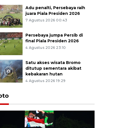
Adu penalti, Persebaya raih
juara Piala Presiden 2026
7 Agustus 2026 00:43
Persebaya jumpa Persib di
final Piala Presiden 2026
4 Agustus 2026 23:10
Satu akses wisata Bromo
ditutup sementara akibat
kebakaran hutan
4 Agustus 2026 19:29
Persebaya
oto
Presiden
pinalti l
22 jam lalu