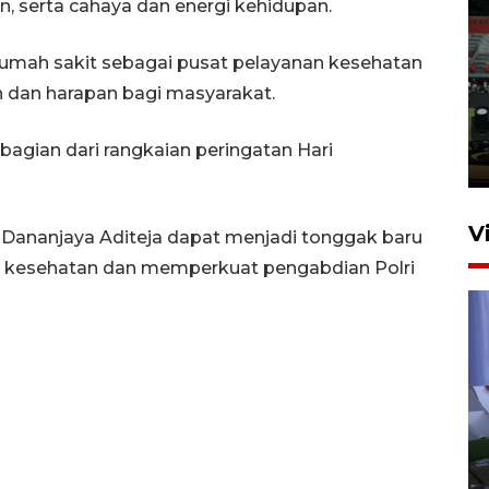
, serta cahaya dan energi kehidupan.
Tiga matra TNI unjuk
umah sakit sebagai pusat pelayanan kesehatan
kemampuan tempur Perisai
dan harapan bagi masyarakat.
Trisila Nusantara dalam
latihan di Kepri
bagian dari rangkaian peringatan Hari
5 Agustus 2026 16:28
V
 Dananjaya Aditeja dapat menjadi tonggak baru
n kesehatan dan memperkuat pengabdian Polri
Polisi tetapkan lima tersangka
pengeroyokan maling ayam di
Tabanan