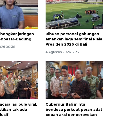
 bongkar jaringan
Ribuan personel gabungan
Denpasar-Badung
amankan laga semifinal Piala
Presiden 2026 di Bali
026 00:38
4 Agustus 2026 17:37
Ekonomi triwulan II-2026
tumbuh 5,29 persen
2026-08-06 18:45:00
cara lari bule viral,
Gubernur Bali minta
stikan tak ada
bendesa perkuat peran adat
usif
cegah aksi pengeroyokan