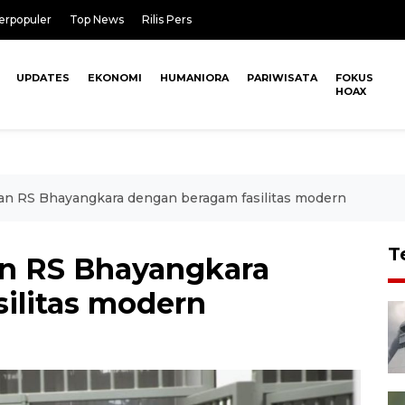
erpopuler
Top News
Rilis Pers
UPDATES
EKONOMI
HUMANIORA
PARIWISATA
FOKUS
HOAX
kan RS Bhayangkara dengan beragam fasilitas modern
T
an RS Bhayangkara
ilitas modern