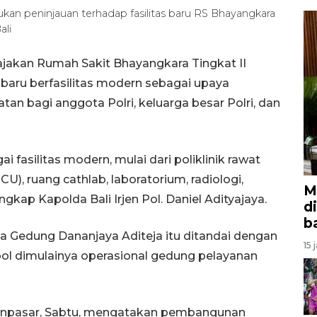
kukan peninjauan terhadap fasilitas baru RS Bhayangkara
ali
jakan Rumah Sakit Bhayangkara Tingkat II
aru berfasilitas modern sebagai upaya
an bagi anggota Polri, keluarga besar Polri, dan
 fasilitas modern, mulai dari poliklinik rawat
ICU), ruang cathlab, laboratorium, radiologi,
M
gkap Kapolda Bali Irjen Pol. Daniel Adityajaya.
d
b
a Gedung Dananjaya Aditeja itu ditandai dengan
15 
ol dimulainya operasional gedung pelayanan
Denpasar, Sabtu, mengatakan pembangunan