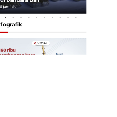
5 jam lalu
23 jam lalu
nfografik