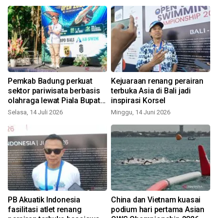
Pemkab Badung perkuat
Kejuaraan renang perairan
sektor pariwisata berbasis
terbuka Asia di Bali jadi
olahraga lewat Piala Bupati
inspirasi Korsel
Badung
Selasa, 14 Juli 2026
Minggu, 14 Juni 2026
S
PB Akuatik Indonesia
China dan Vietnam kuasai
fasilitasi atlet renang
podium hari pertama Asian