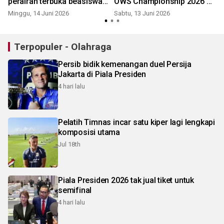
perairan terbuka beasiswa
OWS Championship 2026 di
pelatihan di LN
Bali
Minggu, 14 Juni 2026
Sabtu, 13 Juni 2026
J
Terpopuler - Olahraga
Persib bidik kemenangan duel Persija
Jakarta di Piala Presiden
4 hari lalu
Pelatih Timnas incar satu kiper lagi lengkapi
komposisi utama
Jul 18th
Piala Presiden 2026 tak jual tiket untuk
semifinal
4 hari lalu