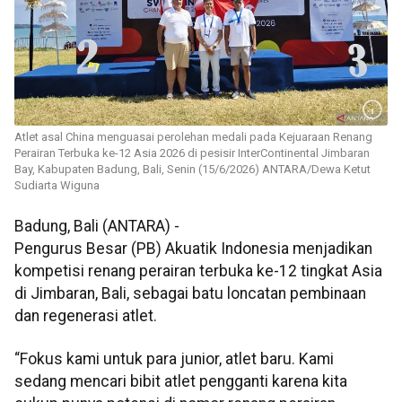
Atlet asal China menguasai perolehan medali pada Kejuaraan Renang
Perairan Terbuka ke-12 Asia 2026 di pesisir InterContinental Jimbaran
Bay, Kabupaten Badung, Bali, Senin (15/6/2026) ANTARA/Dewa Ketut
Sudiarta Wiguna
Badung, Bali (ANTARA) -
Pengurus Besar (PB) Akuatik Indonesia menjadikan
kompetisi renang perairan terbuka ke-12 tingkat Asia
di Jimbaran, Bali, sebagai batu loncatan pembinaan
dan regenerasi atlet.
“Fokus kami untuk para junior, atlet baru. Kami
sedang mencari bibit atlet pengganti karena kita