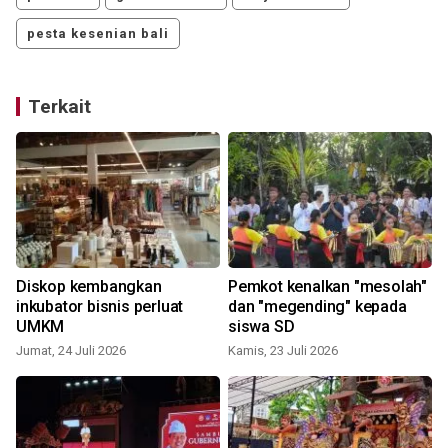
pesta kesenian bali
Terkait
Diskop kembangkan
Pemkot kenalkan "mesolah"
inkubator bisnis perluat
dan "megending" kepada
UMKM
siswa SD
Jumat, 24 Juli 2026
Kamis, 23 Juli 2026
R