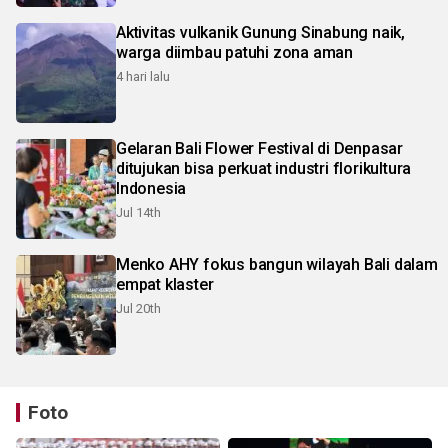
Aktivitas vulkanik Gunung Sinabung naik,
warga diimbau patuhi zona aman
4 hari lalu
Gelaran Bali Flower Festival di Denpasar
ditujukan bisa perkuat industri florikultura
Indonesia
Jul 14th
Menko AHY fokus bangun wilayah Bali dalam
empat klaster
Jul 20th
Foto