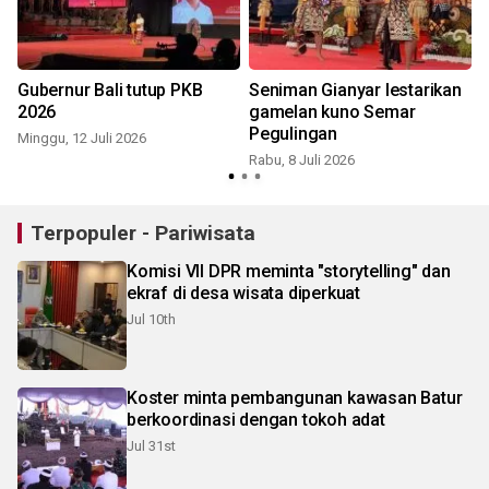
Gubernur Bali tutup PKB
Seniman Gianyar lestarikan
2026
gamelan kuno Semar
Pegulingan
Minggu, 12 Juli 2026
Rabu, 8 Juli 2026
S
Terpopuler - Pariwisata
Komisi VII DPR meminta "storytelling" dan
ekraf di desa wisata diperkuat
Jul 10th
Koster minta pembangunan kawasan Batur
berkoordinasi dengan tokoh adat
Jul 31st