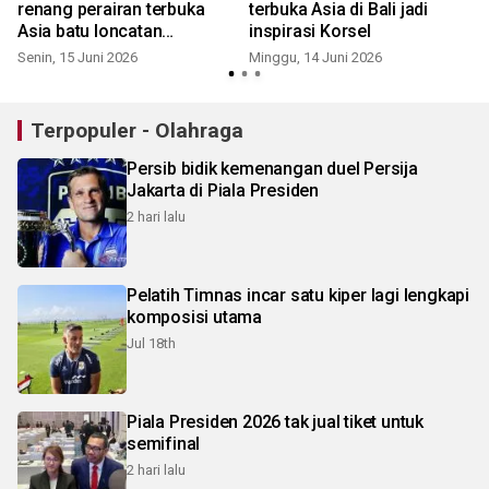
renang perairan terbuka
terbuka Asia di Bali jadi
Asia batu loncatan
inspirasi Korsel
pembinaan atlet
Senin, 15 Juni 2026
Minggu, 14 Juni 2026
S
Terpopuler - Olahraga
Persib bidik kemenangan duel Persija
Jakarta di Piala Presiden
2 hari lalu
Pelatih Timnas incar satu kiper lagi lengkapi
komposisi utama
Jul 18th
Piala Presiden 2026 tak jual tiket untuk
semifinal
2 hari lalu