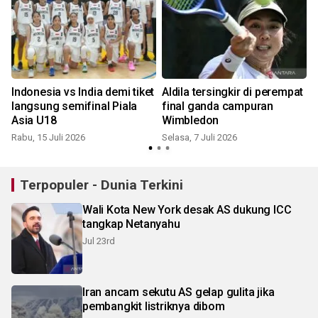
Indonesia vs India demi tiket
Aldila tersingkir di perempat
langsung semifinal Piala
final ganda campuran
Asia U18
Wimbledon
Rabu, 15 Juli 2026
Selasa, 7 Juli 2026
S
Terpopuler - Dunia Terkini
Wali Kota New York desak AS dukung ICC
tangkap Netanyahu
Jul 23rd
Iran ancam sekutu AS gelap gulita jika
pembangkit listriknya dibom