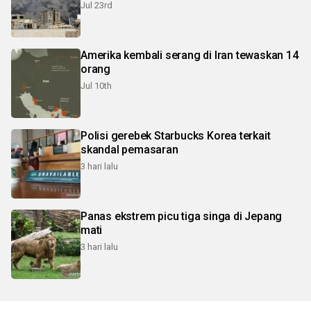
Jul 23rd
Amerika kembali serang di Iran tewaskan 14
orang
Jul 10th
Polisi gerebek Starbucks Korea terkait
skandal pemasaran
3 hari lalu
Panas ekstrem picu tiga singa di Jepang
mati
3 hari lalu