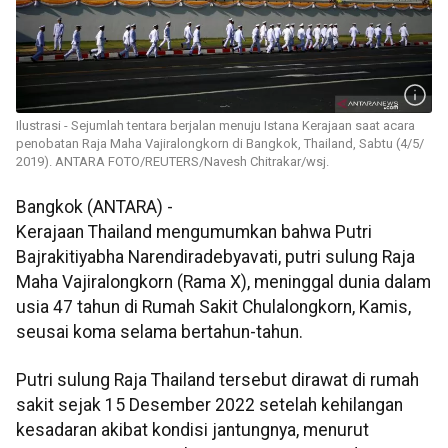
Ilustrasi - Sejumlah tentara berjalan menuju Istana Kerajaan saat acara
penobatan Raja Maha Vajiralongkorn di Bangkok, Thailand, Sabtu (4/5/
2019). ANTARA FOTO/REUTERS/Navesh Chitrakar/wsj.
Bangkok (ANTARA) -
Kerajaan Thailand mengumumkan bahwa Putri
Bajrakitiyabha Narendiradebyavati, putri sulung Raja
Maha Vajiralongkorn (Rama X), meninggal dunia dalam
usia 47 tahun di Rumah Sakit Chulalongkorn, Kamis,
seusai koma selama bertahun-tahun.
Putri sulung Raja Thailand tersebut dirawat di rumah
sakit sejak 15 Desember 2022 setelah kehilangan
kesadaran akibat kondisi jantungnya, menurut