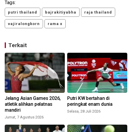
Tags:
putri thailand
bajrakitiyabha
raja thailand
vajiralongkorn
rama x
Terkait
Jelang Asian Games 2026,
Putri KW bertahan di
atletik alihkan pelatnas
peringkat enam dunia
mandiri
Selasa, 28 Juli 2026
Jumat, 7 Agustus 2026
M