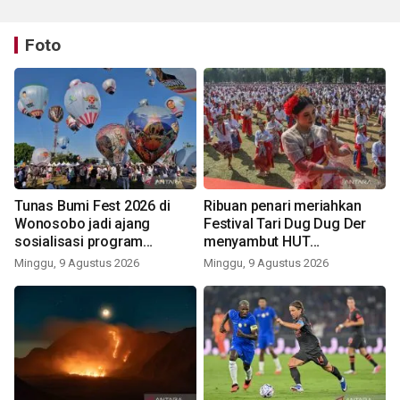
Foto
Tunas Bumi Fest 2026 di
Ribuan penari meriahkan
Wonosobo jadi ajang
Festival Tari Dug Dug Der
sosialisasi program
menyambut HUT
pemerintah lewat balon
Kemerdekaan
Minggu, 9 Agustus 2026
Minggu, 9 Agustus 2026
udara