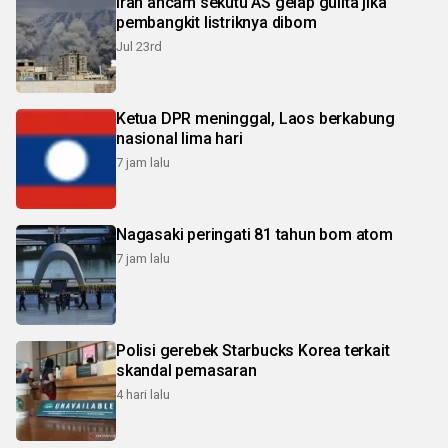
Iran ancam sekutu AS gelap gulita jika
pembangkit listriknya dibom
Jul 23rd
Ketua DPR meninggal, Laos berkabung
nasional lima hari
7 jam lalu
Nagasaki peringati 81 tahun bom atom
7 jam lalu
Polisi gerebek Starbucks Korea terkait
skandal pemasaran
4 hari lalu