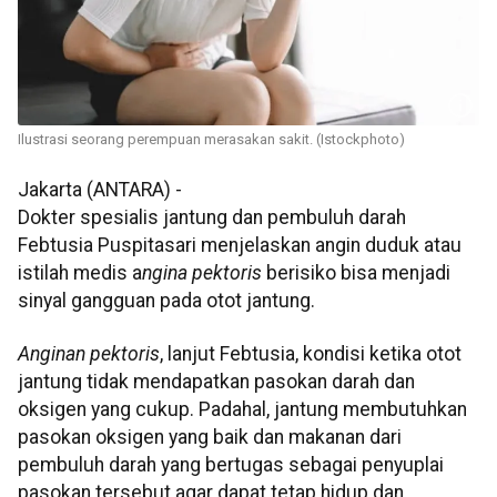
Ilustrasi seorang perempuan merasakan sakit. (Istockphoto)
Jakarta (ANTARA) -
Dokter spesialis jantung dan pembuluh darah
Febtusia Puspitasari menjelaskan angin duduk atau
istilah medis a
ngina pektoris
berisiko bisa menjadi
sinyal gangguan pada otot jantung.
Anginan pektoris
, lanjut Febtusia, kondisi ketika otot
jantung tidak mendapatkan pasokan darah dan
oksigen yang cukup. Padahal, jantung membutuhkan
pasokan oksigen yang baik dan makanan dari
pembuluh darah yang bertugas sebagai penyuplai
pasokan tersebut agar dapat tetap hidup dan