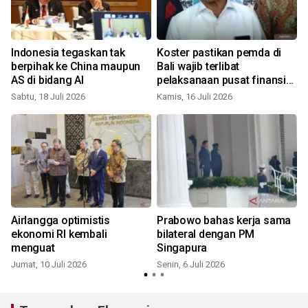
Indonesia tegaskan tak
Koster pastikan pemda di
berpihak ke China maupun
Bali wajib terlibat
AS di bidang AI
pelaksanaan pusat finansial
internasional
Sabtu, 18 Juli 2026
Kamis, 16 Juli 2026
K
I
Airlangga optimistis
Prabowo bahas kerja sama
ekonomi RI kembali
bilateral dengan PM
menguat
Singapura
S
Jumat, 10 Juli 2026
Senin, 6 Juli 2026