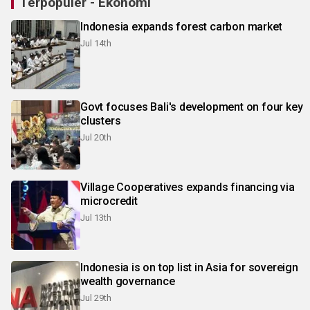
Terpopuler - Ekonomi
Indonesia expands forest carbon market
Jul 14th
Govt focuses Bali's development on four key
clusters
Jul 20th
Village Cooperatives expands financing via
microcredit
Jul 13th
Indonesia is on top list in Asia for sovereign
wealth governance
Jul 29th