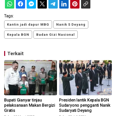
Tags:
Kantin jadi dapur MBG
Nanik S Deyang
Kepala BGN
Badan Gizi Nasional
Terkait
Bupati Gianyar tinjau
Presiden lantik Kepala BGN
pelaksanaan Makan Bergizi
Sudaryono pengganti Nanik
Gratis
Sudaryati Deyang