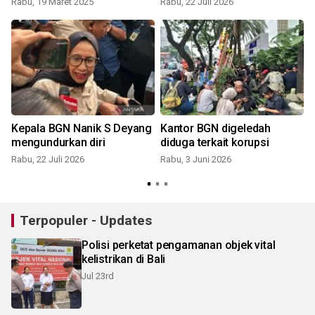
Rabu, 19 Maret 2025
Rabu, 22 Juli 2026
S
Kepala BGN Nanik S Deyang
Kantor BGN digeledah
mengundurkan diri
diduga terkait korupsi
Rabu, 22 Juli 2026
Rabu, 3 Juni 2026
Terpopuler - Updates
Polisi perketat pengamanan objek vital
kelistrikan di Bali
Jul 23rd