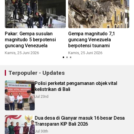
Pakar: Gempa susulan
Gempa magnitudo 7,1
magnitudo 5 berpotensi
guncang Venezuela
guncang Venezuela
berpotensi tsunami
S
Kamis, 25 Juni 2026
Kamis, 25 Juni 2026
Terpopuler - Updates
Polisi perketat pengamanan objek vital
kelistrikan di Bali
Jul 23rd
Dua desa di Gianyar masuk 16 besar Desa
Transparan KIP Bali 2026
Jul 30th