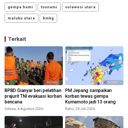
gempa bumi
tsunami
sulawesi utara
maluku utara
bmkg
Terkait
BPBD Gianyar beri pelatihan
PM Jepang sampaikan
prajurit TNI evakuasi korban
korban tewas gempa
bencana
Kumamoto jadi 13 orang
S
Selasa, 4 Agustus 2026
Rabu, 29 Juli 2026