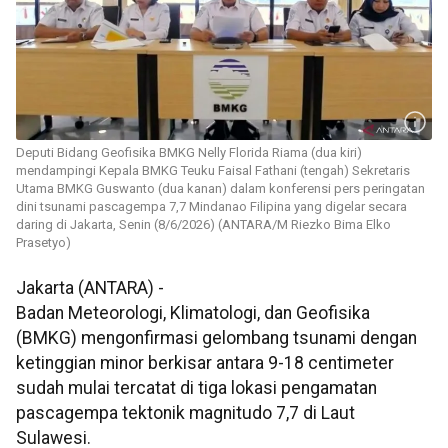
Deputi Bidang Geofisika BMKG Nelly Florida Riama (dua kiri)
mendampingi Kepala BMKG Teuku Faisal Fathani (tengah) Sekretaris
Utama BMKG Guswanto (dua kanan) dalam konferensi pers peringatan
dini tsunami pascagempa 7,7 Mindanao Filipina yang digelar secara
daring di Jakarta, Senin (8/6/2026) (ANTARA/M Riezko Bima Elko
Prasetyo)
Jakarta (ANTARA) -
Badan Meteorologi, Klimatologi, dan Geofisika
(BMKG) mengonfirmasi gelombang tsunami dengan
ketinggian minor berkisar antara 9-18 centimeter
sudah mulai tercatat di tiga lokasi pengamatan
pascagempa tektonik magnitudo 7,7 di Laut
Sulawesi.