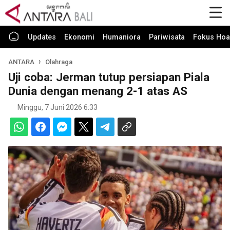
Updates
Ekonomi
Humaniora
Pariwisata
Fokus Hoa
ANTARA
Olahraga
Uji coba: Jerman tutup persiapan Piala
Dunia dengan menang 2-1 atas AS
Minggu, 7 Juni 2026 6:33