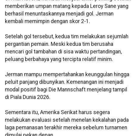
memberikan umpan matang kepada Leroy Sane yang
berhasil menuntaskannya menjadi gol. Jerman
kembali memimpin dengan skor 2-1.
Setelah gol tersebut, kedua tim melakukan sejumlah
pergantian pemain. Meski kedua tim berusaha
mencari gol tambahan di sisa waktu pertandingan,
peluang berbahaya yang tercipta relatif minim.
Jerman mampu mempertahankan keunggulan hingga
peluit panjang dibunyikan. Kemenangan ini menjadi
modal positif bagi Die Mannschaft menjelang tampil
di Piala Dunia 2026.
Sementara itu, Amerika Serikat harus segera
melakukan evaluasi setelah menelan kekalahan pada
laga pemanasan terakhir mereka sebelum turnamen
dimulai pekan depan.