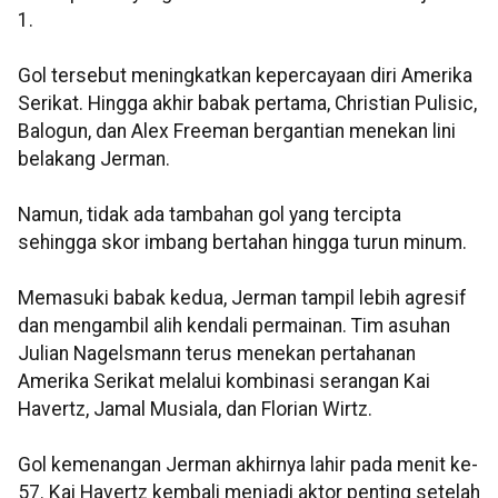
1.
Gol tersebut meningkatkan kepercayaan diri Amerika
Serikat. Hingga akhir babak pertama, Christian Pulisic,
Balogun, dan Alex Freeman bergantian menekan lini
belakang Jerman.
Namun, tidak ada tambahan gol yang tercipta
sehingga skor imbang bertahan hingga turun minum.
Memasuki babak kedua, Jerman tampil lebih agresif
dan mengambil alih kendali permainan. Tim asuhan
Julian Nagelsmann terus menekan pertahanan
Amerika Serikat melalui kombinasi serangan Kai
Havertz, Jamal Musiala, dan Florian Wirtz.
Gol kemenangan Jerman akhirnya lahir pada menit ke-
57. Kai Havertz kembali menjadi aktor penting setelah