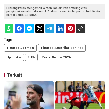
Dilarang keras mengambil konten, melakukan crawling atau
pengindeksan otomatis untuk AI di situs web ini tanpa izin tertulis dari
Kantor Berita ANTARA.
Tags:
Timnas Jerman
Timnas Amerika Serikat
Uji coba
FIFA
Piala Dunia 2026
Terkait