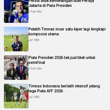
Persib bidik kemenangan duel Persija
Jakarta di Piala Presiden
2 hari lalu
Pelatih Timnas incar satu kiper lagi lengkapi
komposisi utama
Jul 18th
Piala Presiden 2026 tak jual tiket untuk
semifinal
2 hari lalu
Timnas Indonesia berlatih intensif jelang
laga Piala AFF 2026
Jul 18th