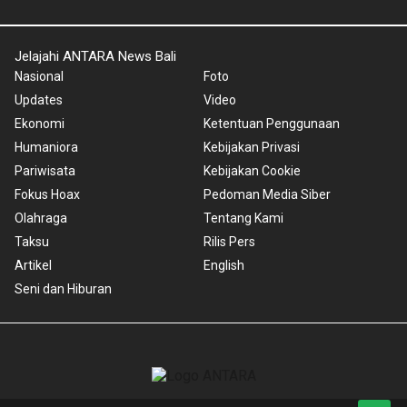
Jelajahi ANTARA News Bali
Nasional
Foto
Updates
Video
Ekonomi
Ketentuan Penggunaan
Humaniora
Kebijakan Privasi
Pariwisata
Kebijakan Cookie
Fokus Hoax
Pedoman Media Siber
Olahraga
Tentang Kami
Taksu
Rilis Pers
Artikel
English
Seni dan Hiburan