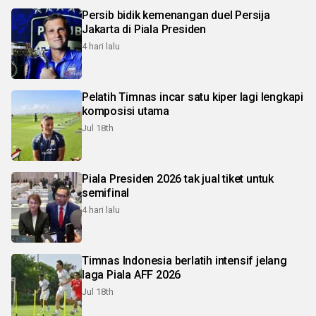
Persib bidik kemenangan duel Persija
Jakarta di Piala Presiden
4 hari lalu
Pelatih Timnas incar satu kiper lagi lengkapi
komposisi utama
Jul 18th
Piala Presiden 2026 tak jual tiket untuk
semifinal
4 hari lalu
Timnas Indonesia berlatih intensif jelang
laga Piala AFF 2026
Jul 18th