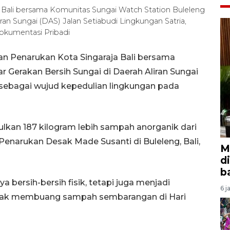
a Bali bersama Komunitas Sungai Watch Station Buleleng
ran Sungai (DAS) Jalan Setiabudi Lingkungan Satria,
Dokumentasi Pribadi
han Penarukan Kota Singaraja Bali bersama
 Gerakan Bersih Sungai di Daerah Aliran Sungai
a sebagai wujud kepedulian lingkungan pada
kan 187 kilogram lebih sampah anorganik dari
h Penarukan Desak Made Susanti di Buleleng, Bali,
M
d
b
a bersih-bersih fisik, tetapi juga menjadi
6 j
dak membuang sampah sembarangan di Hari