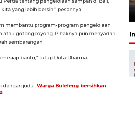
u Perda tentang pengelolaan sampah di Bali,
mangrove
 kita yang lebih bersih,” pesannya.
26 Juli 2026 21:18
am membantu program-program pengelolaan
I
h atau gotong royong. Pihaknya pun menyadari
ah sembarangan.
mi siap bantu,” tutup Duta Dharma.
m dengan judul:
Warga Buleleng bersihkan
ila