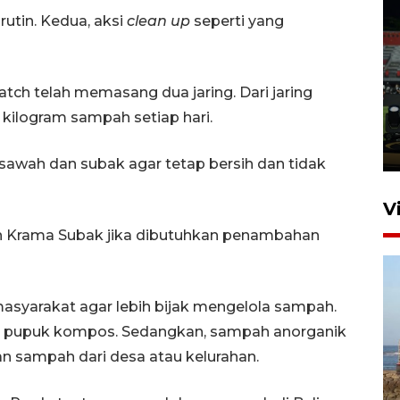
rutin. Kedua, aksi
clean up
seperti yang
Tiga matra TNI unjuk
kemampuan tempur Perisai
tch telah memasang dua jaring. Dari jaring
Trisila Nusantara dalam
0 kilogram sampah setiap hari.
latihan di Kepri
5 Agustus 2026 16:28
sawah dan subak agar tetap bersih dan tidak
V
gan Krama Subak jika dibutuhkan penambahan
asyarakat agar lebih bijak mengelola sampah.
i pupuk kompos. Sedangkan, sampah anorganik
n sampah dari desa atau kelurahan.
Kemen LH, KKP, dan Gubernur
Bali tanam ribuan bibit