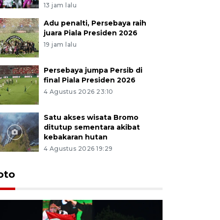
13 jam lalu
Adu penalti, Persebaya raih
juara Piala Presiden 2026
19 jam lalu
Persebaya jumpa Persib di
final Piala Presiden 2026
4 Agustus 2026 23:10
Satu akses wisata Bromo
ditutup sementara akibat
kebakaran hutan
4 Agustus 2026 19:29
Persebaya
oto
Presiden
pinalti l
13 jam lalu