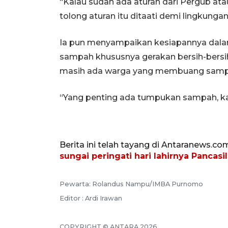
“Kalau sudah ada aturan dari Pergub ata
tolong aturan itu ditaati demi lingkungan
Ia pun menyampaikan kesiapannya dal
sampah khususnya gerakan bersih-bersi
masih ada warga yang membuang samp
“Yang penting ada tumpukan sampah, ka
Berita ini telah tayang di Antaranews.co
sungai peringati hari lahirnya Pancas
Pewarta: Rolandus Nampu/IMBA Purnomo
Editor : Ardi Irawan
COPYRIGHT © ANTARA 2026