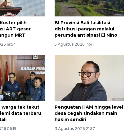
Koster pilih
BI Provinsi Bali fasilitasi
asi ART geser
distribusi pangan melalui
angun MRT
perumda antisipasi El Nino
26 18:54
5 Agustus 2026 14:41
 warga tak takut
Penguatan HAM hingga level
demi data terbaru
desa cegah tindakan main
ali
hakim sendiri
026 06:19
3 Agustus 2026 21:57