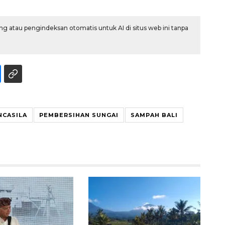
g atau pengindeksan otomatis untuk AI di situs web ini tanpa
NCASILA
PEMBERSIHAN SUNGAI
SAMPAH BALI
Ekonomi triwulan II-2026
tumbuh 5,29 persen
2026-08-06 18:45:00