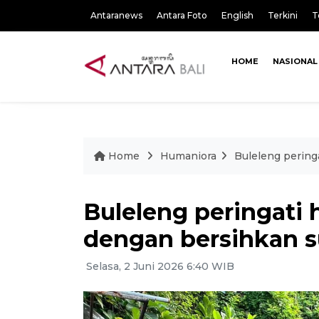
Antaranews
Antara Foto
English
Terkini
T
HOME
NASIONAL
Home
Humaniora
Buleleng pering
Buleleng peringati h
dengan bersihkan s
Selasa, 2 Juni 2026 6:40 WIB