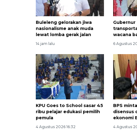
Buleleng gelorakan jiwa
Gubernur 
nasionalisme anak muda
transport
lewat lomba gerak jalan
wacana b
14 jam lalu
6 Agustus 20
KPU Goes to School sasar 45
BPS minta
ribu pelajar edukasi pemilih
disensus 
pemula
ekonomi B
4 Agustus 2026 16:32
4 Agustus 2