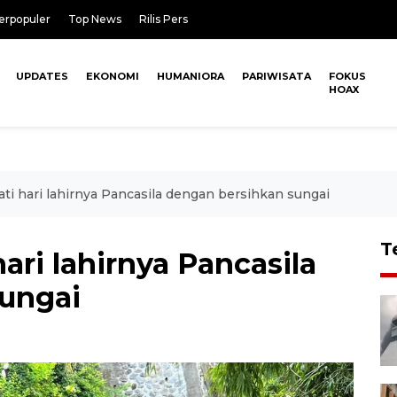
erpopuler
Top News
Rilis Pers
UPDATES
EKONOMI
HUMANIORA
PARIWISATA
FOKUS
HOAX
ati hari lahirnya Pancasila dengan bersihkan sungai
T
ari lahirnya Pancasila
ungai