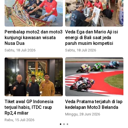
Pembalap moto2 dan moto3
Veda Ega dan Mario Aji isi
kunjungi kawasan wisata
energi di Bali saat jeda
Nusa Dua
paruh musim kompetisi
Sabtu, 18 Juli 2026
Sabtu, 18 Juli 2026
S
Tiket awal GP Indonesia
Veda Pratama terjatuh di lap
terjual habis, ITDC raup
kedelapan Moto3 Belanda
Rp2,4 miliar
Minggu, 28 Juni 2026
R
Rabu, 15 Juli 2026