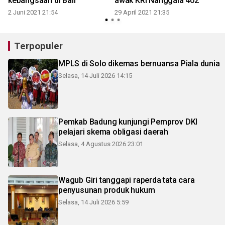
kebangsaan di Bali
awak KRI Nanggala 402
1
2 Juni 2021 21:54
29 April 2021 21:35
Terpopuler
MPLS di Solo dikemas bernuansa Piala dunia
Selasa, 14 Juli 2026 14:15
Pemkab Badung kunjungi Pemprov DKI
pelajari skema obligasi daerah
Selasa, 4 Agustus 2026 23:01
Wagub Giri tanggapi raperda tata cara
penyusunan produk hukum
Selasa, 14 Juli 2026 5:59