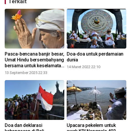
Terkait
Pasca-bencana banjir besar,
Doa-doa untuk perdamaian
Umat Hindu bersembahyang
dunia
bersama untuk keselamatan
14 Maret 2022 22:10
2
di Bali
13 September 2025 22:33
a
Doa dan deklarasi
Upacara pekelem untuk