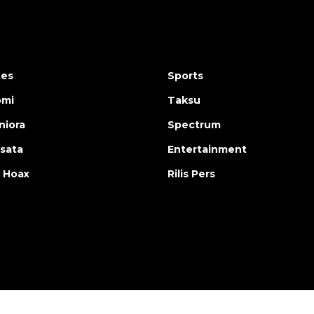
tes
Sports
omi
Taksu
iora
Spectrum
isata
Entertainment
 Hoax
Rilis Pers