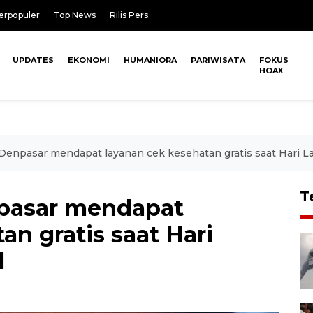
erpopuler
Top News
Rilis Pers
UPDATES
EKONOMI
HUMANIORA
PARIWISATA
FOKUS
HOAX
enpasar mendapat layanan cek kesehatan gratis saat Hari La
T
pasar mendapat
an gratis saat Hari
l