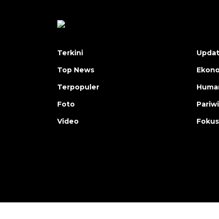
Terkini
Upda
Top News
Ekon
Terpopuler
Human
Foto
Pariw
Video
Fokus