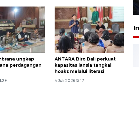
27 Juli 2026 22:32
I
mbrana ungkap
ANTARA Biro Bali perkuat
dana perdagangan
kapasitas lansia tangkal
hoaks melalui literasi
1:29
4 Juli 2026 15:17