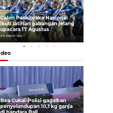
Calon Paskibraka Nasional
Sejumlah
ikuti latihan gabungan jelang
penutupa
upacara 17 Agustus
2026
40 menit lalu
7 Agustus 202
ideo
Bea Cukai-Polisi gagalkan
Pemerint
penyelundupan 10,1 kg ganja
pasar jen
di bandara Bali
internasi