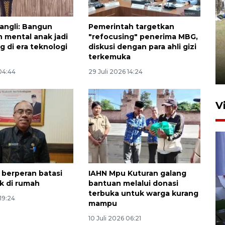
angli: Bangun
Pemerintah targetkan
Pemerintah tunda pungutan
 mental anak jadi
"refocusing" penerima MBG,
pajak pedagang melalui
g di era teknologi
diskusi dengan para ahli gizi
terkemuka
aplikasi belanja daring
6 Agustus 2026 16:45
 04:44
29 Juli 2026 14:24
V
 berperan batasi
IAHN Mpu Kuturan galang
k di rumah
bantuan melalui donasi
terbuka untuk warga kurang
Polisi tetapkan lima tersangka
 19:24
mampu
pengeroyokan maling ayam di
10 Juli 2026 06:21
Tabanan