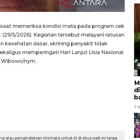
a saat memeriksa kondisi mata pada program cek
t (29/5/2026). Kegiatan tersebut melayani ratusan
kesehatan dasar, skrining penyakit tidak
kaligus memperingati Hari Lanjut Usia Nasional
 Wibowo/nym.
M
d
b
7 A
g atau pengindeksan otomatis untuk AI di situs web ini tanpa