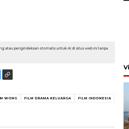
Persebaya akan bertemu
Persib di laga final Piala
Presiden 2026
5 Agustus 2026 07:33
g atau pengindeksan otomatis untuk AI di situs web ini tanpa
V
IM WONG
FILM DRAMA KELUARGA
FILM INDONESIA
Kemen LH, KKP, dan Gubernur
Bali tanam ribuan bibit