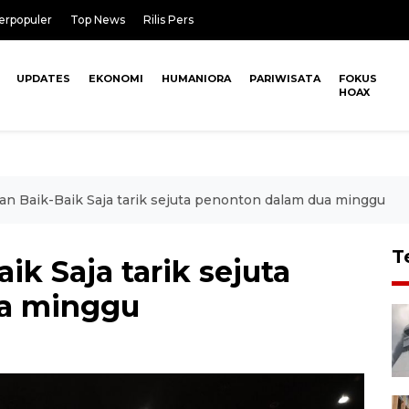
erpopuler
Top News
Rilis Pers
UPDATES
EKONOMI
HUMANIORA
PARIWISATA
FOKUS
HOAX
n Baik-Baik Saja tarik sejuta penonton dalam dua minggu
T
k Saja tarik sejuta
a minggu