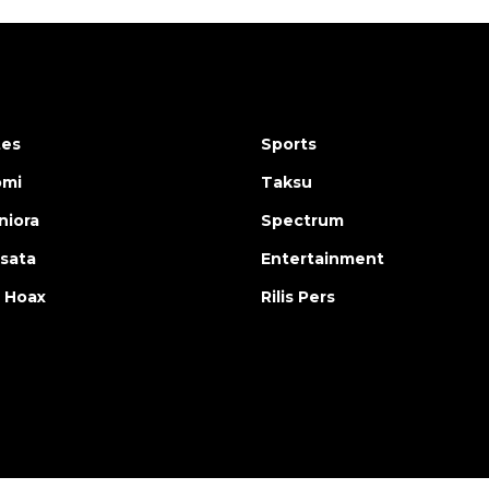
tes
Sports
omi
Taksu
iora
Spectrum
isata
Entertainment
 Hoax
Rilis Pers