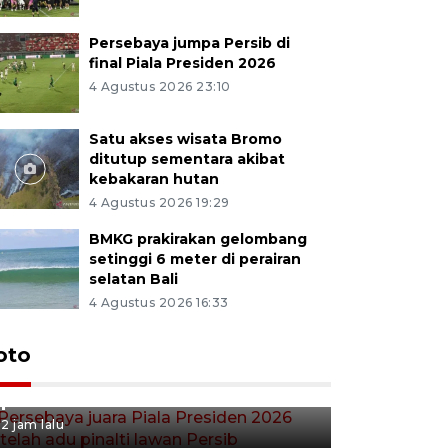
Persebaya jumpa Persib di
final Piala Presiden 2026
4 Agustus 2026 23:10
Satu akses wisata Bromo
ditutup sementara akibat
kebakaran hutan
4 Agustus 2026 19:29
BMKG prakirakan gelombang
setinggi 6 meter di perairan
selatan Bali
4 Agustus 2026 16:33
Persebaya juara Piala
oto
Presiden 2026 setelah adu
pinalti lawan Persib
2 jam lalu