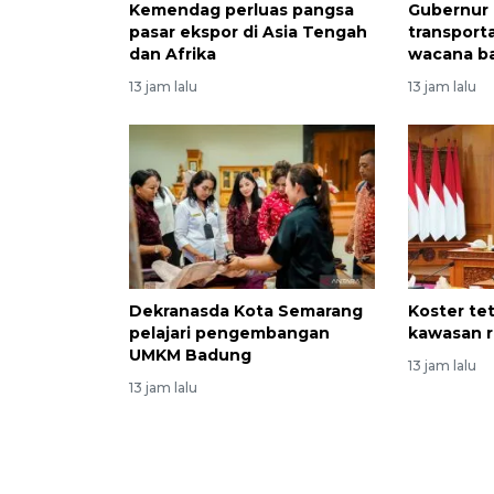
Kemendag perluas pangsa
Gubernur 
pasar ekspor di Asia Tengah
transport
dan Afrika
wacana b
13 jam lalu
13 jam lalu
Dekranasda Kota Semarang
Koster te
pelajari pengembangan
kawasan r
UMKM Badung
13 jam lalu
13 jam lalu