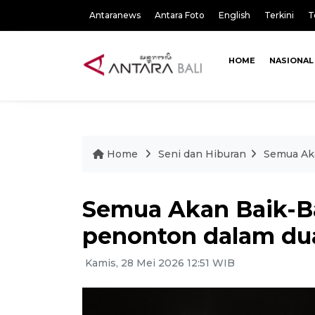
Antaranews
Antara Foto
English
Terkini
T
HOME
NASIONAL
Home
Seni dan Hiburan
Semua Aka
Semua Akan Baik-Bai
penonton dalam du
Kamis, 28 Mei 2026 12:51 WIB