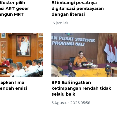
Koster pilih
BI imbangi pesatnya
asi ART geser
digitalisasi pembayaran
angun MRT
dengan literasi
13 jam lalu
Vaksin HPV untuk siswa laki-
tapkan lima
BPS Bali ingatkan
endah emisi
ketimpangan rendah tidak
laki
selalu baik
2026-08-06 06:30:00
6 Agustus 2026 05:58