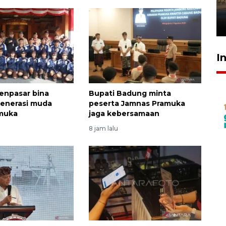
mangrove
26 Juli 2026 21:18
I
enpasar bina
Bupati Badung minta
generasi muda
peserta Jamnas Pramuka
amuka
jaga kebersamaan
8 jam lalu