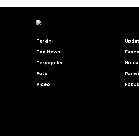
Terkini
Upda
Top News
Ekon
Terpopuler
Human
Foto
Pariw
Video
Fokus