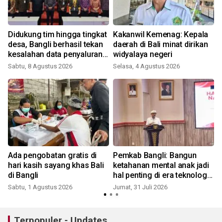
Didukung tim hingga tingkat
Kakanwil Kemenag: Kepala
desa, Bangli berhasil tekan
daerah di Bali minat dirikan
kesalahan data penyaluran
widyalaya negeri
bansos
Sabtu, 8 Agustus 2026
Selasa, 4 Agustus 2026
R
Ada pengobatan gratis di
Pemkab Bangli: Bangun
hari kasih sayang khas Bali
ketahanan mental anak jadi
di Bangli
hal penting di era teknologi
informasi
Sabtu, 1 Agustus 2026
Jumat, 31 Juli 2026
J
Terpopuler - Updates