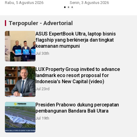
startup
Rabu, 5 Agustus 2026
Senin, 3 Agustus 2026
S
Terpopuler - Advertorial
ASUS ExpertBook Ultra, laptop bisnis
flagship yang berkinerja dan tingkat
keamanan mumpuni
Jul 30th
LUX Property Group invited to advance
landmark eco resort proposal for
Indonesia's New Capital (video)
Jul 23rd
Presiden Prabowo dukung percepatan
pembangunan Bandara Bali Utara
Jul 19th