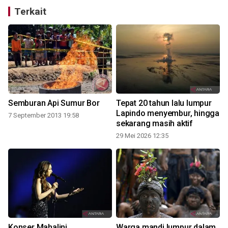
Terkait
Semburan Api Sumur Bor
Tepat 20 tahun lalu lumpur
Lapindo menyembur, hingga
7 September 2013 19:58
sekarang masih aktif
29 Mei 2026 12:35
2
Konser Mahalini
Warga mandi lumpur dalam