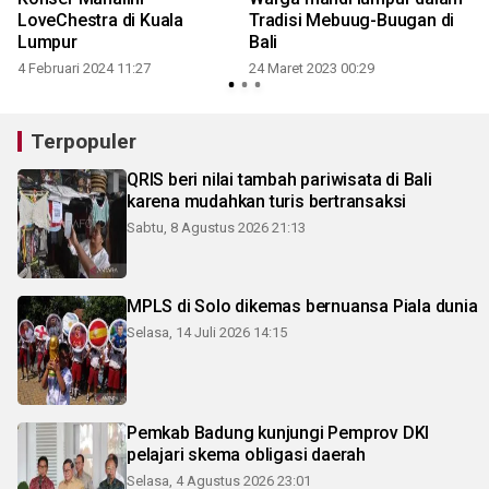
LoveChestra di Kuala
Tradisi Mebuug-Buugan di
5
Lumpur
Bali
4 Februari 2024 11:27
24 Maret 2023 00:29
Terpopuler
QRIS beri nilai tambah pariwisata di Bali
karena mudahkan turis bertransaksi
Sabtu, 8 Agustus 2026 21:13
MPLS di Solo dikemas bernuansa Piala dunia
Selasa, 14 Juli 2026 14:15
Pemkab Badung kunjungi Pemprov DKI
pelajari skema obligasi daerah
Selasa, 4 Agustus 2026 23:01