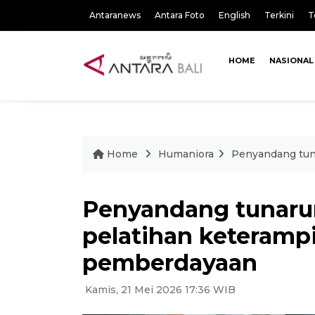
Antaranews
Antara Foto
English
Terkini
T
HOME
NASIONAL
Home
Humaniora
Penyandang tun
Penyandang tunar
pelatihan keteramp
pemberdayaan
Kamis, 21 Mei 2026 17:36 WIB