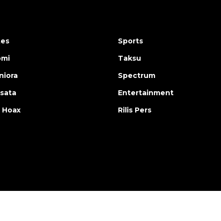
tes
Sports
omi
Taksu
iora
Spectrum
isata
Entertainment
 Hoax
Rilis Pers