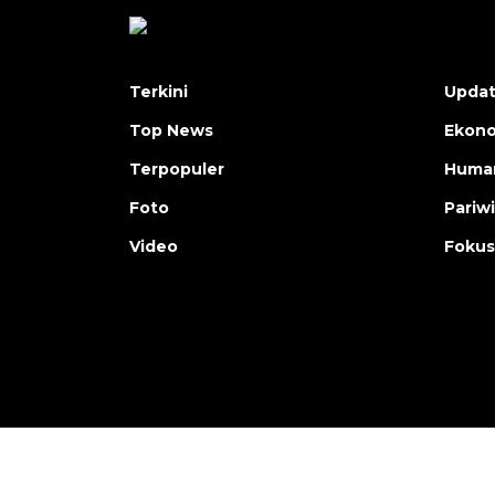
Terkini
Upda
Top News
Ekon
Terpopuler
Human
Foto
Pariw
Video
Fokus
Copyright © ANTARA