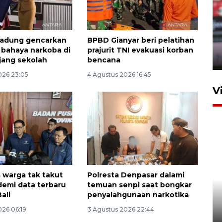
Persib Bandung lolos ke final
setelah kalahkan Persija
adung gencarkan
BPBD Gianyar beri pelatihan
Jakarta 2-1
i bahaya narkoba di
prajurit TNI evakuasi korban
4 Agustus 2026 20:10
njang sekolah
bencana
026 23:05
4 Agustus 2026 16:45
V
 warga tak takut
Polresta Denpasar dalami
Apresiasi Desak Made,
demi data terbaru
temuan senpi saat bongkar
Pemprov Bali siapkan wall
ali
penyalahgunaan narkotika
standar internasional
026 06:19
3 Agustus 2026 22:44
24 Juli 2026 20:25