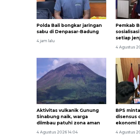
Polda Bali bongkar jaringan
Pemkab B
sabu di Denpasar-Badung
sosialisas
setiap je
4 jam lalu
4 Agustus 2
Aktivitas vulkanik Gunung
BPS minta
Sinabung naik, warga
disensus 
diimbau patuhi zona aman
ekonomi B
4 Agustus 2026 14:04
4 Agustus 2