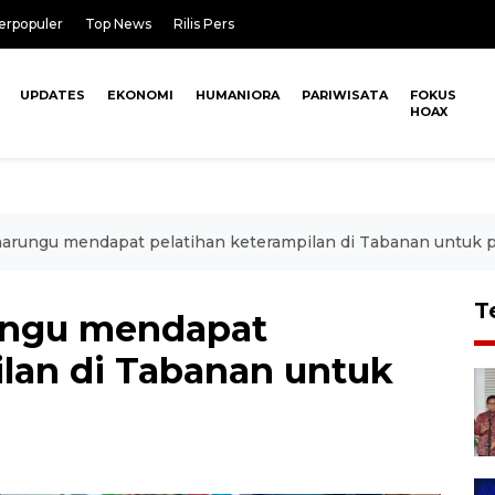
erpopuler
Top News
Rilis Pers
UPDATES
EKONOMI
HUMANIORA
PARIWISATA
FOKUS
HOAX
arungu mendapat pelatihan keterampilan di Tabanan untuk
T
ungu mendapat
ilan di Tabanan untuk