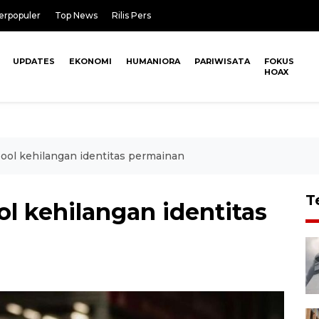
erpopuler
Top News
Rilis Pers
UPDATES
EKONOMI
HUMANIORA
PARIWISATA
FOKUS
HOAX
pool kehilangan identitas permainan
T
ol kehilangan identitas