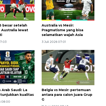
6 besar setelah
Australia vs Mesir:
 Australia lewat
Pragmatisme yang bisa
ti
selamatkan wajah Asia
07:03
3 Juli 2026 07:01
Waspadai penyakit saat
musim kemarau
2026-08-05 12:00:00
 Arab Saudi: La
Belgia vs Mesir: pertemuan
 tunjukkan kualitas
antara para calon juara Grup
G
6 08:00