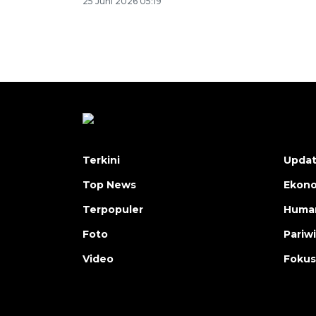
25 Juni 2026 05:19
Terkini
Upda
Top News
Ekon
Terpopuler
Human
Foto
Pariw
Video
Fokus