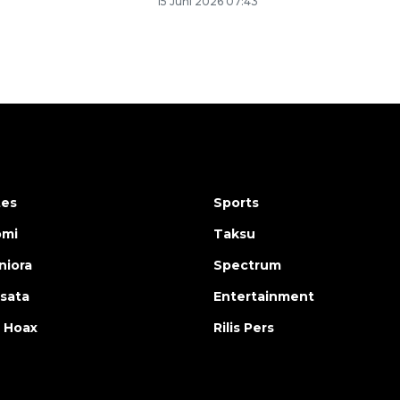
15 Juni 2026 07:43
tes
Sports
omi
Taksu
iora
Spectrum
isata
Entertainment
 Hoax
Rilis Pers