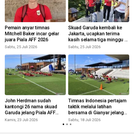
Pemain anyar timnas
Skuad Garuda kembali ke
Mitchell Baker incar gelar
Jakarta, ucapkan terima
juara Piala AFF 2026
kasih selama tiga minggu di
Bali
Sabtu, 25 Juli 2026
Sabtu, 25 Juli 2026
R
John Herdman sudah
Timnas Indonesia pertajam
kantongi 26 nama skuad
taktik melalui latihan
Garuda jelang Piala AFF
bersama di Gianyar jelang
2026
Piala AFF 2026
Kamis, 23 Juli 2026
Sabtu, 18 Juli 2026
R