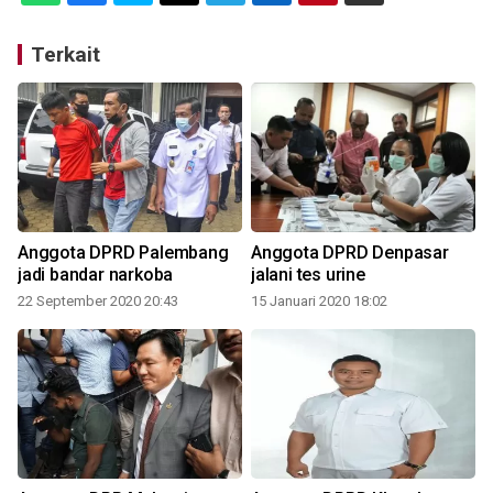
Terkait
Anggota DPRD Palembang
Anggota DPRD Denpasar
jadi bandar narkoba
jalani tes urine
22 September 2020 20:43
15 Januari 2020 18:02
1