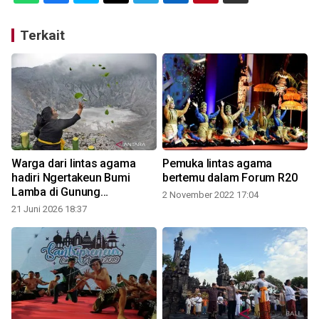
Terkait
Warga dari lintas agama
Pemuka lintas agama
hadiri Ngertakeun Bumi
bertemu dalam Forum R20
Lamba di Gunung
2 November 2022 17:04
Tangkuban Parahu
21 Juni 2026 18:37