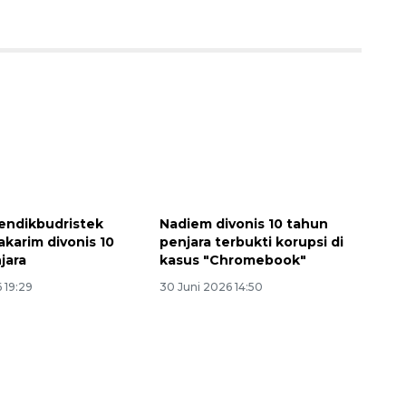
endikbudristek
Nadiem divonis 10 tahun
karim divonis 10
penjara terbukti korupsi di
jara
kasus "Chromebook"
 19:29
30 Juni 2026 14:50