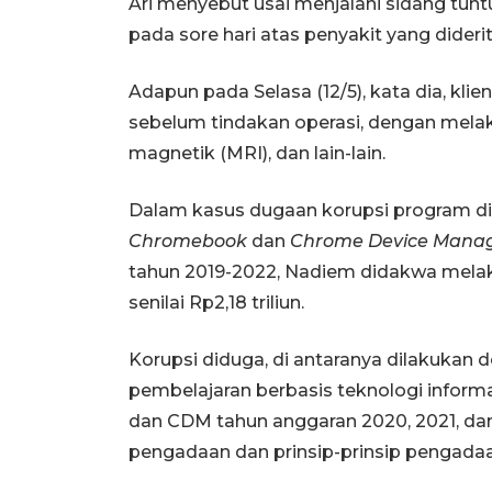
Ari menyebut usai menjalani sidang tunt
pada sore hari atas penyakit yang dideri
Adapun pada Selasa (12/5), kata dia, klie
sebelum tindakan operasi, dengan melak
magnetik (MRI), dan lain-lain.
Dalam kasus dugaan korupsi program di
Chromebook
dan
Chrome Device Mana
tahun 2019-2022, Nadiem didakwa mela
senilai Rp2,18 triliun.
Korupsi diduga, di antaranya dilakuka
pembelajaran berbasis teknologi infor
dan CDM tahun anggaran 2020, 2021, dan
pengadaan dan prinsip-prinsip pengadaa