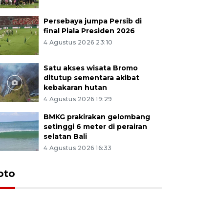
Persebaya jumpa Persib di
final Piala Presiden 2026
4 Agustus 2026 23:10
Satu akses wisata Bromo
ditutup sementara akibat
kebakaran hutan
4 Agustus 2026 19:29
BMKG prakirakan gelombang
setinggi 6 meter di perairan
selatan Bali
4 Agustus 2026 16:33
Persebaya
oto
Presiden
pinalti l
5 jam lalu