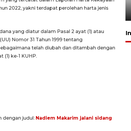
mangrove
n 2022, yakni terdapat perolehan harta jenis
26 Juli 2026 21:18
na yang diatur dalam Pasal 2 ayat (1) atau
I
(UU) Nomor 31 Tahun 1999 tentang
sebagaimana telah diubah dan ditambah dengan
t (1) ke-1 KUHP.
m dengan judul:
Nadiem Makarim jalani sidang