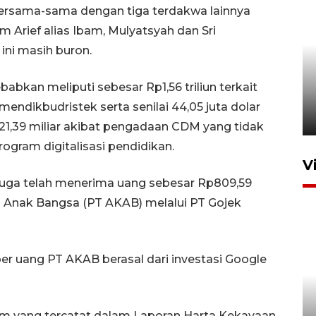
ersama-sama dengan tiga terdakwa lainnya
 Arief alias Ibam, Mulyatsyah dan Sri
Tiga matra TNI unjuk
 ini masih buron.
kemampuan tempur Perisai
Trisila Nusantara dalam
babkan meliputi sebesar Rp1,56 triliun terkait
latihan di Kepri
endikbudristek serta senilai 44,05 juta dolar
5 Agustus 2026 16:28
21,39 miliar akibat pengadaan CDM yang tidak
ogram digitalisasi pendidikan.
V
uga telah menerima uang sebesar Rp809,59
rya Anak Bangsa (PT AKAB) melalui PT Gojek
r uang PT AKAB berasal dari investasi Google
Kemen LH, KKP, dan Gubernur
Bali tanam ribuan bibit
diem yang tercatat dalam Laporan Harta Kekayaan