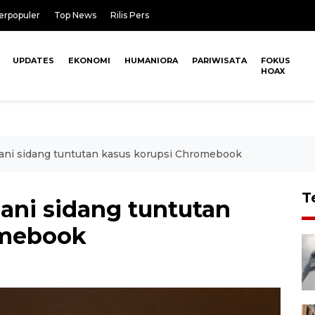
erpopuler
Top News
Rilis Pers
UPDATES
EKONOMI
HUMANIORA
PARIWISATA
FOKUS
HOAX
ani sidang tuntutan kasus korupsi Chromebook
T
ani sidang tuntutan
omebook