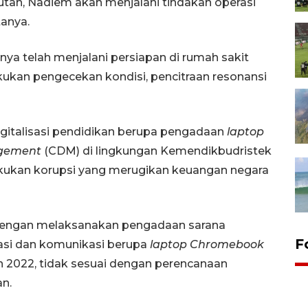
utan, Nadiem akan menjalani tindakan operasi
tanya.
nnya telah menjalani persiapan di rumah sakit
ukan pengecekan kondisi, pencitraan resonansi
gitalisasi pendidikan berupa pengadaan
laptop
gement
(CDM) di lingkungan Kemendikbudristek
kukan korupsi yang merugikan keuangan negara
n dengan melaksanakan pengadaan sarana
F
masi dan komunikasi berupa
laptop Chromebook
 2022, tidak sesuai dengan perencanaan
n.