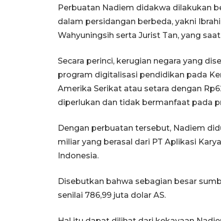
Perbuatan Nadiem didakwa dilakukan b
dalam persidangan berbeda, yakni Ibrahim
Wahyuningsih serta Jurist Tan, yang saat
Secara perinci, kerugian negara yang dise
program digitalisasi pendidikan pada Kem
Amerika Serikat atau setara dengan Rp6
diperlukan dan tidak bermanfaat pada pr
Dengan perbuatan tersebut, Nadiem did
miliar yang berasal dari PT Aplikasi Ka
Indonesia.
Disebutkan bahwa sebagian besar sumbe
senilai 786,99 juta dolar AS.
Hal itu dapat dilihat dari kekayaan Na