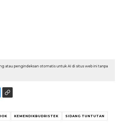
g atau pengindeksan otomatis untuk AI di situs web ini tanpa
Vaksin HPV untuk siswa laki-
laki
2026-08-06 06:30:00
OOK
KEMENDIKBUDRISTEK
SIDANG TUNTUTAN