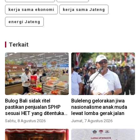
kerja sama ekonomi
kerja sama Jateng
energi Jateng
Terkait
Bulog Bali sidak ritel
Buleleng gelorakan jiwa
pastikan penjualan SPHP
nasionalisme anak muda
sesuai HET yang ditentukan
lewat lomba gerak jalan
pemerintah
Sabtu, 8 Agustus 2026
Jumat, 7 Agustus 2026