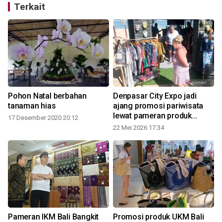
Terkait
Pohon Natal berbahan
Denpasar City Expo jadi
tanaman hias
ajang promosi pariwisata
lewat pameran produk
17 Desember 2020 20:12
2
UMKM
22 Mei 2026 17:34
Pameran IKM Bali Bangkit
Promosi produk UKM Bali