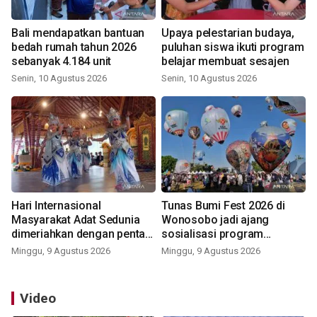
Bali mendapatkan bantuan
Upaya pelestarian budaya,
bedah rumah tahun 2026
puluhan siswa ikuti program
sebanyak 4.184 unit
belajar membuat sesajen
Senin, 10 Agustus 2026
Senin, 10 Agustus 2026
Hari Internasional
Tunas Bumi Fest 2026 di
Masyarakat Adat Sedunia
Wonosobo jadi ajang
dimeriahkan dengan pentas
sosialisasi program
seni budaya Bali
pemerintah lewat balon
Minggu, 9 Agustus 2026
Minggu, 9 Agustus 2026
udara
Video