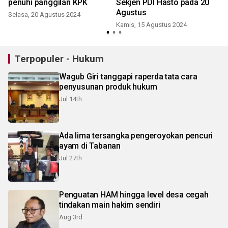
penuhi panggilan KPK
Sekjen PDI Hasto pada 20
M
Agustus
Selasa, 20 Agustus 2024
Kamis, 15 Agustus 2024
Terpopuler - Hukum
Wagub Giri tanggapi raperda tata cara
penyusunan produk hukum
Jul 14th
Ada lima tersangka pengeroyokan pencuri
ayam di Tabanan
Jul 27th
Penguatan HAM hingga level desa cegah
tindakan main hakim sendiri
Aug 3rd