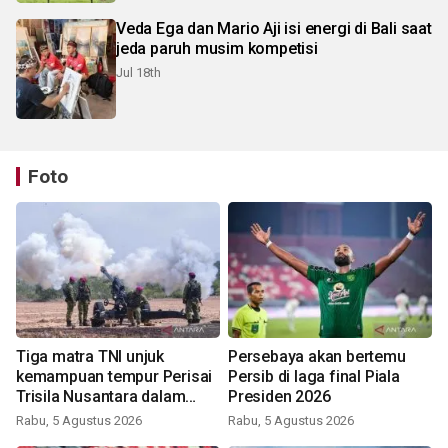
Veda Ega dan Mario Aji isi energi di Bali saat
jeda paruh musim kompetisi
Jul 18th
Foto
Tiga matra TNI unjuk
Persebaya akan bertemu
kemampuan tempur Perisai
Persib di laga final Piala
Trisila Nusantara dalam
Presiden 2026
latihan di Kepri
Rabu, 5 Agustus 2026
Rabu, 5 Agustus 2026