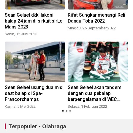
Sean Gelael dkk. lakoni
Rifat Sungkar menangi Reli
e
balap 24 jam di sirkuit sirLe
Danau Toba 2022
Mans 2023
Minggu, 25 September 2022
Senin, 12 Juni 2023
g
Sean Gelael usung dua misi
Sean Gelael akan tandem
saat balap di Spa-
dengan dua pebalap
Francorchamps
berpengalaman di WEC
2022
Kamis, 5 Mei 2022
Selasa, 1 Februari 2022
Terpopuler - Olahraga