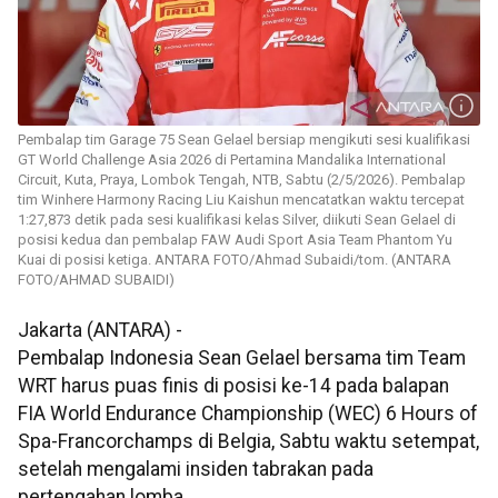
Pembalap tim Garage 75 Sean Gelael bersiap mengikuti sesi kualifikasi
GT World Challenge Asia 2026 di Pertamina Mandalika International
Circuit, Kuta, Praya, Lombok Tengah, NTB, Sabtu (2/5/2026). Pembalap
tim Winhere Harmony Racing Liu Kaishun mencatatkan waktu tercepat
1:27,873 detik pada sesi kualifikasi kelas Silver, diikuti Sean Gelael di
posisi kedua dan pembalap FAW Audi Sport Asia Team Phantom Yu
Kuai di posisi ketiga. ANTARA FOTO/Ahmad Subaidi/tom. (ANTARA
FOTO/AHMAD SUBAIDI)
Jakarta (ANTARA) -
Pembalap Indonesia Sean Gelael bersama tim Team
WRT harus puas finis di posisi ke-14 pada balapan
FIA World Endurance Championship (WEC) 6 Hours of
Spa-Francorchamps di Belgia, Sabtu waktu setempat,
setelah mengalami insiden tabrakan pada
pertengahan lomba.