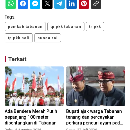
Tags:
pemkab tabanan
tp pkk tabanan
tr pkk
tp pkk bali
bunda rai
Terkait
Ada Bendera Merah Putih
Bupati ajak warga Tabanan
sepanjang 100 meter
tenang dan percayakan
dibentangkan di Tabanan
perkara pencuri ayam pada
hukum
Rabu, 5 Agustus 2026
Senin, 27 Juli 2026
J