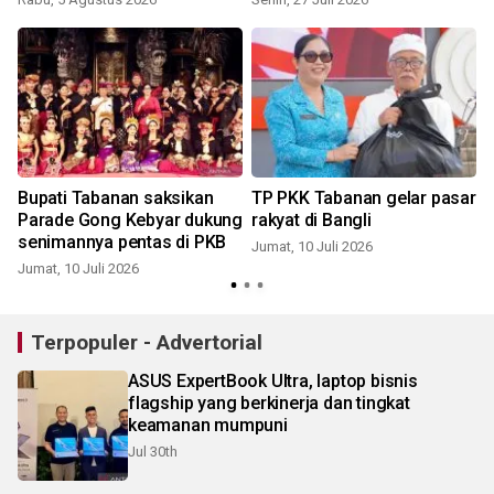
Bupati Tabanan saksikan
TP PKK Tabanan gelar pasar
Parade Gong Kebyar dukung
rakyat di Bangli
senimannya pentas di PKB
Jumat, 10 Juli 2026
Jumat, 10 Juli 2026
K
Terpopuler - Advertorial
ASUS ExpertBook Ultra, laptop bisnis
flagship yang berkinerja dan tingkat
keamanan mumpuni
Jul 30th