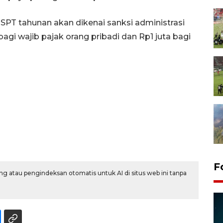
SPT tahunan akan dikenai sanksi administrasi
agi wajib pajak orang pribadi dan Rp1 juta bagi
Persebaya juara Piala
F
g atau pengindeksan otomatis untuk AI di situs web ini tanpa
Presiden 2026 setelah adu
pinalti lawan Persib
7 Agustus 2026 05:52