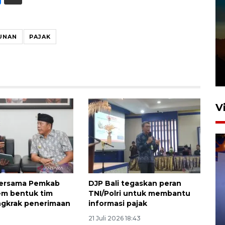
UNAN
PAJAK
V
bersama Pemkab
DJP Bali tegaskan peran
em bentuk tim
TNI/Polri untuk membantu
Bea Cukai sita 19 ribu botol
ngkrak penerimaan
informasi pajak
miras berpita cukai palsu di
21 Juli 2026 18:43
Bali