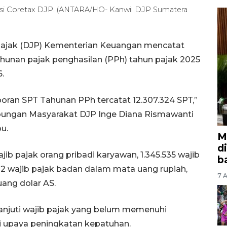
ikasi Coretax DJP. (ANTARA/HO- Kanwil DJP Sumatera
 Pajak (DJP) Kementerian Keuangan mencatat
hunan pajak penghasilan (PPh) tahun pajak 2025
6.
aporan SPT Tahunan PPh tercatat 12.307.324 SPT,”
ubungan Masyarakat DJP Inge Diana Rismawanti
u.
M
d
ajib pajak orang pribadi karyawan, 1.345.535 wajib
b
12 wajib pajak badan dalam mata uang rupiah,
7 A
ang dolar AS.
njuti wajib pajak yang belum memenuhi
i upaya peningkatan kepatuhan.