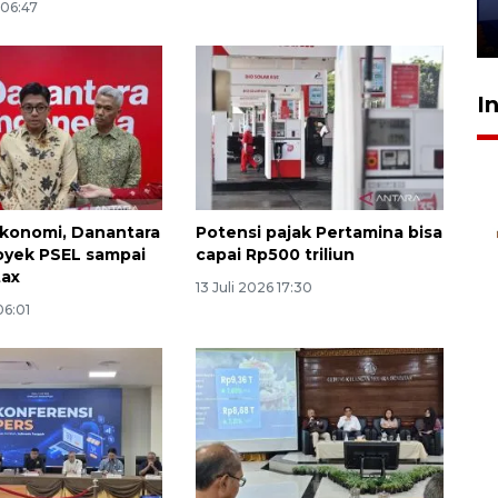
 06:47
28 Juli 2026 18:10
I
konomi, Danantara
Potensi pajak Pertamina bisa
royek PSEL sampai
capai Rp500 triliun
tax
13 Juli 2026 17:30
06:01