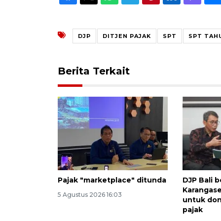
DJP
DITJEN PAJAK
SPT
SPT TAH
Berita Terkait
Pajak "marketplace" ditunda
DJP Bali 
Karangas
5 Agustus 2026 16:03
untuk do
pajak