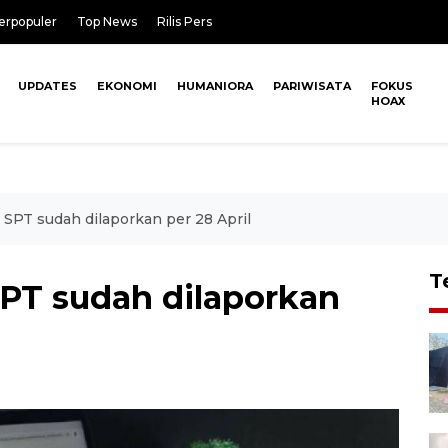
erpopuler
Top News
Rilis Pers
UPDATES
EKONOMI
HUMANIORA
PARIWISATA
FOKUS
HOAX
 SPT sudah dilaporkan per 28 April
T
SPT sudah dilaporkan