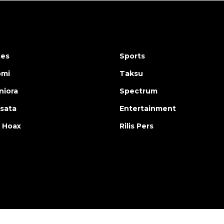
tes
Sports
omi
Taksu
iora
Spectrum
isata
Entertainment
 Hoax
Rilis Pers