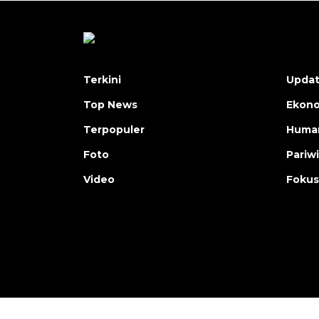
Terkini
Upda
Top News
Ekon
Terpopuler
Human
Foto
Pariw
Video
Fokus