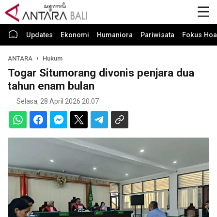
Updates
Ekonomi
Humaniora
Pariwisata
Fokus Hoa
ANTARA
Hukum
Togar Situmorang divonis penjara dua
tahun enam bulan
Selasa, 28 April 2026 20:07