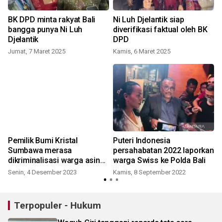
BK DPD minta rakyat Bali
Ni Luh Djelantik siap
bangga punya Ni Luh
diverifikasi faktual oleh BK
Djelantik
DPD
R
Jumat, 7 Maret 2025
Kamis, 6 Maret 2025
Pemilik Bumi Kristal
Puteri Indonesia
Sumbawa merasa
persahabatan 2022 laporkan
dikriminalisasi warga asing
warga Swiss ke Polda Bali
di Polda Bali
Senin, 4 Desember 2023
Kamis, 8 September 2022
S
Terpopuler - Hukum