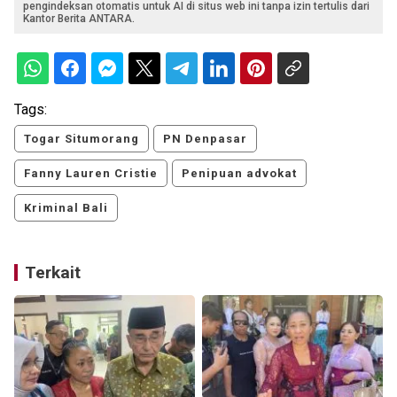
pengindeksan otomatis untuk AI di situs web ini tanpa izin tertulis dari
Kantor Berita ANTARA.
Tags:
Togar Situmorang
PN Denpasar
Fanny Lauren Cristie
Penipuan advokat
Kriminal Bali
Terkait