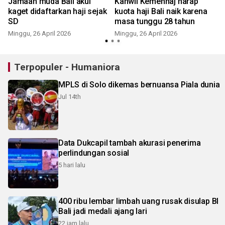
Jamaah muda Bali akui
Kanwil Kemenhaj harap
kaget didaftarkan haji sejak
kuota haji Bali naik karena
SD
masa tunggu 28 tahun
Minggu, 26 April 2026
Minggu, 26 April 2026
Terpopuler - Humaniora
MPLS di Solo dikemas bernuansa Piala dunia
Jul 14th
Data Dukcapil tambah akurasi penerima
perlindungan sosial
5 hari lalu
400 ribu lembar limbah uang rusak disulap BI
Bali jadi medali ajang lari
22 jam lalu