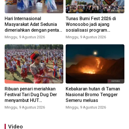
Hari Internasional
Tunas Bumi Fest 2026 di
Masyarakat Adat Sedunia
Wonosobo jadi ajang
dimeriahkan dengan pentas
sosialisasi program
seni budaya Bali
pemerintah lewat balon
Minggu, 9 Agustus 2026
Minggu, 9 Agustus 2026
udara
Ribuan penari meriahkan
Kebakaran hutan di Taman
Festival Tari Dug Dug Der
Nasional Bromo Tengger
menyambut HUT
Semeru meluas
Kemerdekaan
Minggu, 9 Agustus 2026
Minggu, 9 Agustus 2026
Video