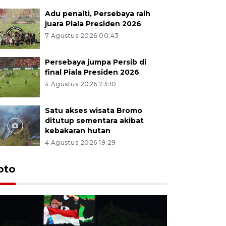
Adu penalti, Persebaya raih
juara Piala Presiden 2026
7 Agustus 2026 00:43
Persebaya jumpa Persib di
final Piala Presiden 2026
4 Agustus 2026 23:10
Satu akses wisata Bromo
ditutup sementara akibat
kebakaran hutan
4 Agustus 2026 19:29
Persebaya
oto
Presiden
pinalti l
7 Agustus 202