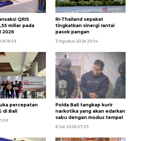
ansaksi QRIS
RI-Thailand sepakat
,55 miliar pada
tingkatkan sinergi rantai
I 2026
pasok pangan
026 18:49
3 Agustus 2026 20:54
132 ribu keluarga graduasi dari
kemiskinan
2026-08-07 06:45:00
uka percepatan
Polda Bali tangkap kurir
 di Bali
narkotika yang akan edarkan
sabu dengan modus tempel
21:09
8 Juli 2026 07:03