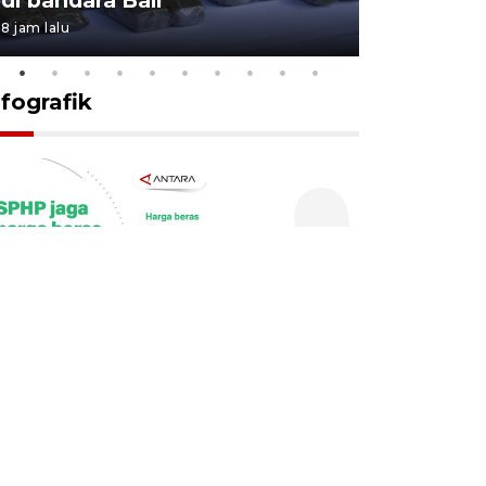
8 jam lalu
7 Agustus 202
nfografik