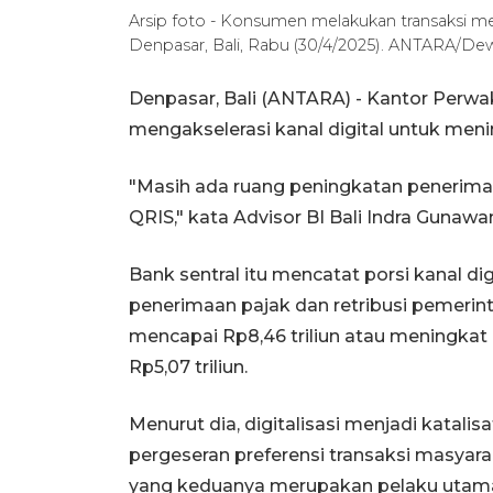
Arsip foto - Konsumen melakukan transaksi m
Denpasar, Bali, Rabu (30/4/2025). ANTARA/De
Denpasar, Bali (ANTARA) -
Kantor Perwaki
mengakselerasi kanal digital untuk meni
"Masih ada ruang peningkatan penerimaan
QRIS," kata Advisor BI Bali Indra Gunawan
Bank sentral itu mencatat porsi kanal di
penerimaan pajak dan retribusi pemerinta
mencapai Rp8,46 triliun atau meningka
Rp5,07 triliun.
Menurut dia, digitalisasi menjadi katali
pergeseran preferensi transaksi masyara
yang keduanya merupakan pelaku utam