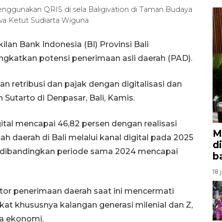
enggunakan QRIS di sela Baligivation di Taman Budaya
wa Ketut Sudiarta Wiguna
lan Bank Indonesia (BI) Provinsi Bali
ngkatkan potensi penerimaan asli daerah (PAD).
 retribusi dan pajak dengan digitalisasi dan
 Sutarto di Denpasar, Bali, Kamis.
gital mencapai 46,82 persen dengan realisasi
M
h daerah di Bali melalui kanal digital pada 2025
d
t dibandingkan periode sama 2024 mencapai
b
18 
sator penerimaan daerah saat ini mencermati
kat khususnya kalangan generasi milenial dan Z,
a ekonomi.