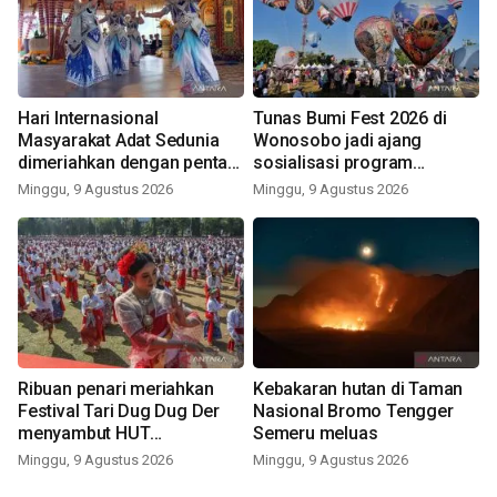
Hari Internasional
Tunas Bumi Fest 2026 di
Masyarakat Adat Sedunia
Wonosobo jadi ajang
dimeriahkan dengan pentas
sosialisasi program
seni budaya Bali
pemerintah lewat balon
Minggu, 9 Agustus 2026
Minggu, 9 Agustus 2026
udara
Ribuan penari meriahkan
Kebakaran hutan di Taman
Festival Tari Dug Dug Der
Nasional Bromo Tengger
menyambut HUT
Semeru meluas
Kemerdekaan
Minggu, 9 Agustus 2026
Minggu, 9 Agustus 2026