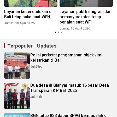
Layanan kependudukan di
Layanan publik imigrasi dan
Bali tetap buka saat WFH
pemasyarakatan tetap
berjalan saat WFH
Jumat, 10 April 2026
Jumat, 10 April 2026
R
Terpopuler - Updates
Polisi perketat pengamanan objek vital
kelistrikan di Bali
Jul 23rd
Dua desa di Gianyar masuk 16 besar Desa
Transparan KIP Bali 2026
Jul 30th
BGN tutup 833 dapur SPPG bermasalah di