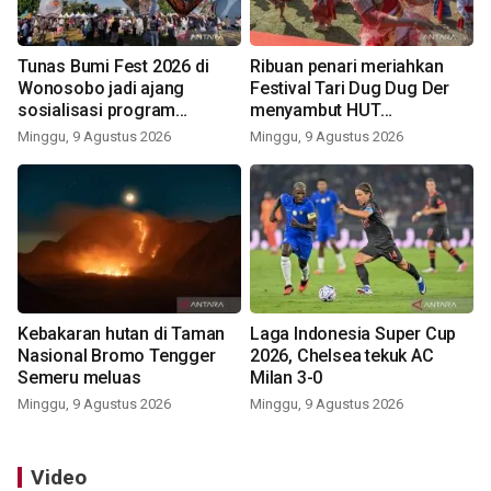
Tunas Bumi Fest 2026 di
Ribuan penari meriahkan
Wonosobo jadi ajang
Festival Tari Dug Dug Der
sosialisasi program
menyambut HUT
pemerintah lewat balon
Kemerdekaan
Minggu, 9 Agustus 2026
Minggu, 9 Agustus 2026
udara
Kebakaran hutan di Taman
Laga Indonesia Super Cup
Nasional Bromo Tengger
2026, Chelsea tekuk AC
Semeru meluas
Milan 3-0
Minggu, 9 Agustus 2026
Minggu, 9 Agustus 2026
Video