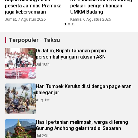
peserta Jamnas Pramuka
pelajari pengembangan
jaga kebersamaan
UMKM Badung
Jumat, 7 Agustus 2026
Kamis, 6 Agustus 2026
Terpopuler - Taksu
Di Jatim, Bupati Tabanan pimpin
persembahyangan ratusan ASN
Jul 10th
Hari Tumpek Kerulut diisi dengan pagelaran
baleganjur
Aug 1st
Hasil pertanian melimpah, warga di lereng
Gunung Andhong gelar tradisi Saparan
Jul 29th