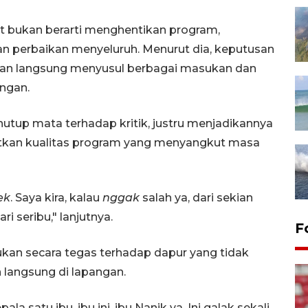
 bukan berarti menghentikan program,
dan perbaikan menyeluruh. Menurut dia, keputusan
kan langsung menyusul berbagai masukan dan
angan.
tup mata terhadap kritik, justru menjadikannya
atkan kualitas program yang menyangkut masa
ek
. Saya kira, kalau
nggak
salah ya, dari sekian
ri seribu," lanjutnya.
F
an secara tegas terhadap dapur yang tidak
langsung di lapangan.
ala satu ibu, ibu ini, ibu Nanik ya. Ini galak sekali