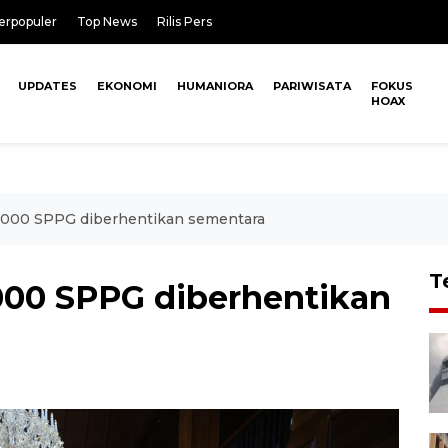
erpopuler
Top News
Rilis Pers
UPDATES
EKONOMI
HUMANIORA
PARIWISATA
FOKUS
HOAX
.000 SPPG diberhentikan sementara
T
000 SPPG diberhentikan