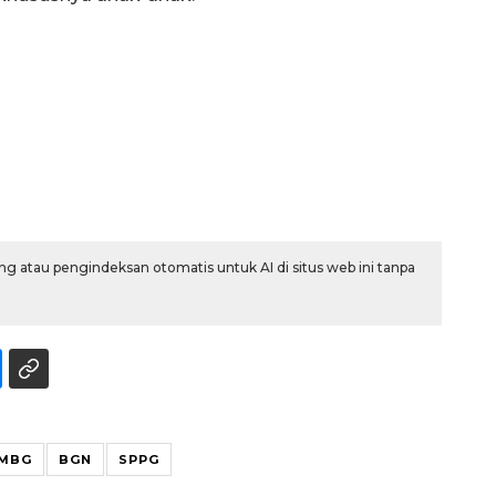
g atau pengindeksan otomatis untuk AI di situs web ini tanpa
Memberantas kejahatan
jalanan Jakarta
2026-08-05 18:00:00
MBG
BGN
SPPG