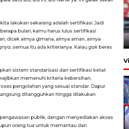
Persib Bandung lolos ke final
 kita lakukan sekarang adalah sertifikasi. Jadi
setelah kalahkan Persija
 berapa bulan, kamu harus lulus sertifikasi
Jakarta 2-1
n, dicek airnya gimana, airnya aman, airnya
4 Agustus 2026 20:10
gnya
, semua itu ada kriterianya. Kalau
gak
beres
V
pkan sistem standarisasi dan sertifikasi ketat
wajibkan memenuhi kriteria kebersihan,
proses pengolahan yang sesuai standar. Dapur
langsung ditangguhkan hingga dilakukan
Apresiasi Desak Made,
engawasan publik, dengan menyediakan akses
Pemprov Bali siapkan wall
aupun orang tua untuk memantau dan
standar internasional