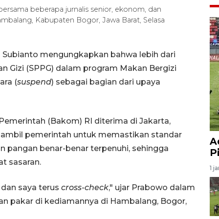
ersama beberapa jurnalis senior, ekonom, dan
ambalang, Kabupaten Bogor, Jawa Barat, Selasa
o Subianto mengungkapkan bahwa lebih dari
n Gizi (SPPG) dalam program Makan Bergizi
ara (
suspend
) sebagai bagian dari upaya
emerintah (Bakom) RI diterima di Jakarta,
diambil pemerintah untuk memastikan standar
A
an pangan benar-benar terpenuhi, sehingga
P
t sasaran.
1 j
 dan saya terus
cross-check
," ujar Prabowo dalam
 dan pakar di kediamannya di Hambalang, Bogor,