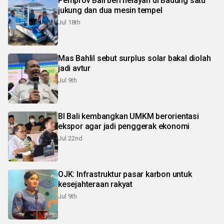
Pemprov Bali beri nelayan di Badung satu
jukung dan dua mesin tempel
Jul 18th
Mas Bahlil sebut surplus solar bakal diolah
jadi avtur
Jul 9th
BI Bali kembangkan UMKM berorientasi
ekspor agar jadi penggerak ekonomi
Jul 22nd
OJK: Infrastruktur pasar karbon untuk
kesejahteraan rakyat
Jul 9th