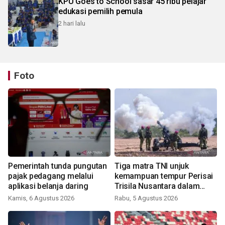
KPU Goes to School sasar 45 ribu pelajar
edukasi pemilih pemula
2 hari lalu
Foto
Pemerintah tunda pungutan
Tiga matra TNI unjuk
pajak pedagang melalui
kemampuan tempur Perisai
aplikasi belanja daring
Trisila Nusantara dalam
latihan di Kepri
Kamis, 6 Agustus 2026
Rabu, 5 Agustus 2026