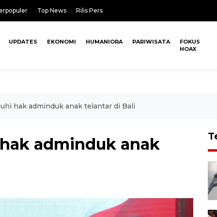
erpopuler
Top News
Rilis Pers
UPDATES
EKONOMI
HUMANIORA
PARIWISATA
FOKUS
HOAX
hi hak adminduk anak telantar di Bali
T
 hak adminduk anak