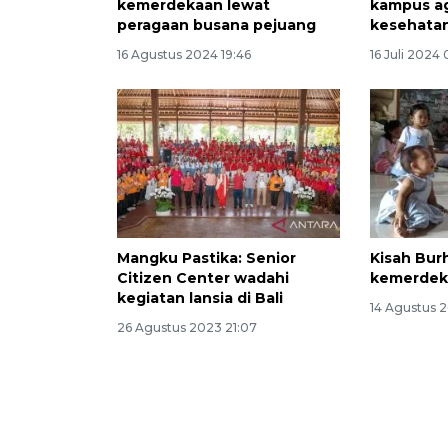
kemerdekaan lewat
kampus ag
peragaan busana pejuang
kesehatan
16 Agustus 2024 19:46
16 Juli 2024
Mangku Pastika: Senior
Kisah Bur
Citizen Center wadahi
kemerdeka
kegiatan lansia di Bali
14 Agustus 
26 Agustus 2023 21:07