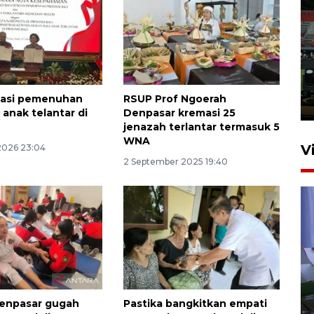
Tiga matra TNI unjuk
kemampuan tempur Perisai
Trisila Nusantara dalam
latihan di Kepri
isiasi pemenuhan
RSUP Prof Ngoerah
5 Agustus 2026 16:28
anak telantar di
Denpasar kremasi 25
jenazah terlantar termasuk 5
WNA
V
 2026 23:04
2 September 2025 19:40
Polisi tetapkan lima tersangka
pengeroyokan maling ayam di
enpasar gugah
Pastika bangkitkan empati
Tabanan