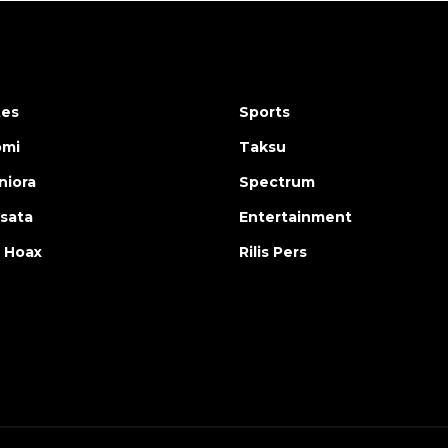
tes
Sports
omi
Taksu
iora
Spectrum
isata
Entertainment
 Hoax
Rilis Pers