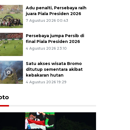
Adu penalti, Persebaya raih
juara Piala Presiden 2026
7 Agustus 2026 00:43
Persebaya jumpa Persib di
final Piala Presiden 2026
4 Agustus 2026 23:10
Satu akses wisata Bromo
ditutup sementara akibat
kebakaran hutan
4 Agustus 2026 19:29
Persebaya
oto
Presiden
pinalti l
7 Agustus 202