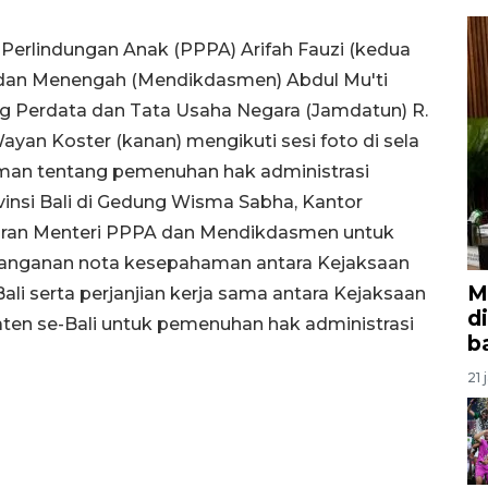
erlindungan Anak (PPPA) Arifah Fauzi (kedua
r dan Menengah (Mendikdasmen) Abdul Mu'ti
g Perdata dan Tata Usaha Negara (Jamdatun) R.
Wayan Koster (kanan) mengikuti sesi foto di sela
an tentang pemenuhan hak administrasi
vinsi Bali di Gedung Wisma Sabha, Kantor
adiran Menteri PPPA dan Mendikdasmen untuk
anganan nota kesepahaman antara Kejaksaan
M
ali serta perjanjian kerja sama antara Kejaksaan
d
en se-Bali untuk pemenuhan hak administrasi
b
21 