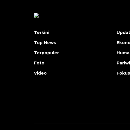
Terkini
Upda
Top News
Ekon
Terpopuler
Human
Foto
Pariw
Video
Fokus