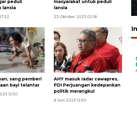
ar peduli
masyarakat untuk peduli
 lansia
lansia
27 Juli 2026 22:32
 07:52
23 Oktober 2023 02:18
I
han, sang pemberi
AHY masuk radar cawapres,
an bayi telantar
PDI Perjuangan kedepankan
politik merangkul
2023 12:50
8 Juni 2023 12:50