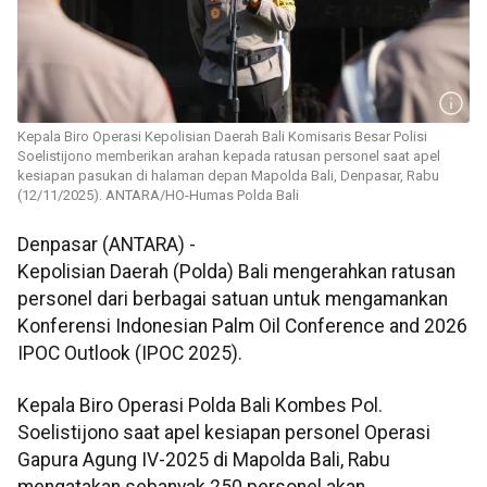
Kepala Biro Operasi Kepolisian Daerah Bali Komisaris Besar Polisi
Soelistijono memberikan arahan kepada ratusan personel saat apel
kesiapan pasukan di halaman depan Mapolda Bali, Denpasar, Rabu
(12/11/2025). ANTARA/HO-Humas Polda Bali
Denpasar (ANTARA) -
Kepolisian Daerah (Polda) Bali mengerahkan ratusan
personel dari berbagai satuan untuk mengamankan
Konferensi Indonesian Palm Oil Conference and 2026
IPOC Outlook (IPOC 2025).
Kepala Biro Operasi Polda Bali Kombes Pol.
Soelistijono saat apel kesiapan personel Operasi
Gapura Agung IV-2025 di Mapolda Bali, Rabu
mengatakan sebanyak 250 personel akan