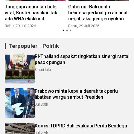
Tanggapi acara lari bule
Gubernur Bali minta
viral, Koster pastikan tak
bendesa perkuat peran adat
ada WNA eksklusif
cegah aksi pengeroyokan
Rabu, 29 Juli 2026
Rabu, 29 Juli 2026
S
Terpopuler - Politik
RI-Thailand sepakat tingkatkan sinergi rantai
pasok pangan
3 hari lalu
Prabowo minta kepala daerah tak perlu
libatkan warga sambut Presiden
Jul 30th
Komisi I DPRD Bali evaluasi Perda Bendega
Jul 27th