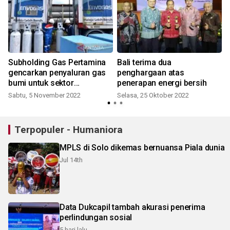
Subholding Gas Pertamina
Bali terima dua
gencarkan penyaluran gas
penghargaan atas
bumi untuk sektor
penerapan energi bersih
pariwisata Bali
Sabtu, 5 November 2022
Selasa, 25 Oktober 2022
R
Terpopuler - Humaniora
MPLS di Solo dikemas bernuansa Piala dunia
Jul 14th
Data Dukcapil tambah akurasi penerima
perlindungan sosial
5 hari lalu