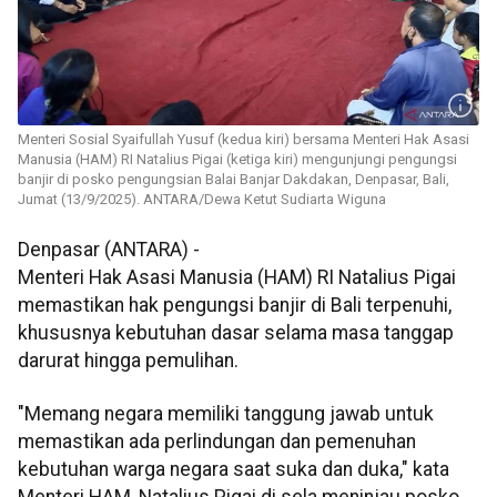
Menteri Sosial Syaifullah Yusuf (kedua kiri) bersama Menteri Hak Asasi
Manusia (HAM) RI Natalius Pigai (ketiga kiri) mengunjungi pengungsi
banjir di posko pengungsian Balai Banjar Dakdakan, Denpasar, Bali,
Jumat (13/9/2025). ANTARA/Dewa Ketut Sudiarta Wiguna
Denpasar (ANTARA) -
Menteri Hak Asasi Manusia (HAM) RI Natalius Pigai
memastikan hak pengungsi banjir di Bali terpenuhi,
khususnya kebutuhan dasar selama masa tanggap
darurat hingga pemulihan.
"Memang negara memiliki tanggung jawab untuk
memastikan ada perlindungan dan pemenuhan
kebutuhan warga negara saat suka dan duka," kata
Menteri HAM, Natalius Pigai di sela meninjau posko