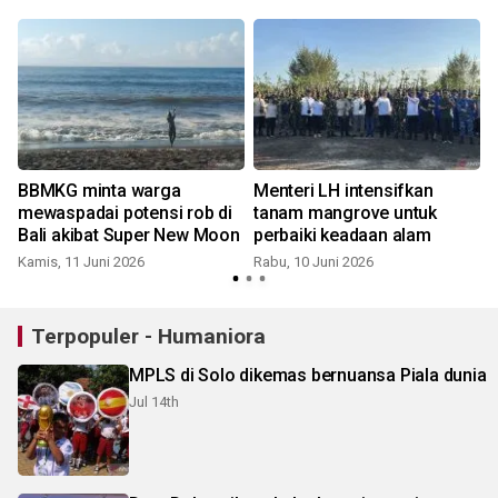
BBMKG minta warga
Menteri LH intensifkan
mewaspadai potensi rob di
tanam mangrove untuk
r
Bali akibat Super New Moon
perbaiki keadaan alam
Kamis, 11 Juni 2026
Rabu, 10 Juni 2026
Terpopuler - Humaniora
MPLS di Solo dikemas bernuansa Piala dunia
Jul 14th