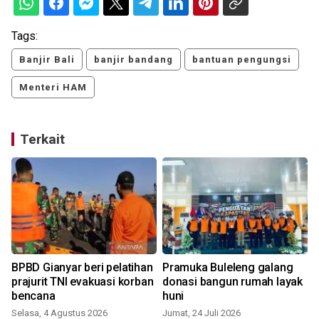
Tags:
Banjir Bali
banjir bandang
bantuan pengungsi
Menteri HAM
Terkait
BPBD Gianyar beri pelatihan
Pramuka Buleleng galang
a
prajurit TNI evakuasi korban
donasi bangun rumah layak
bencana
huni
Selasa, 4 Agustus 2026
Jumat, 24 Juli 2026
J