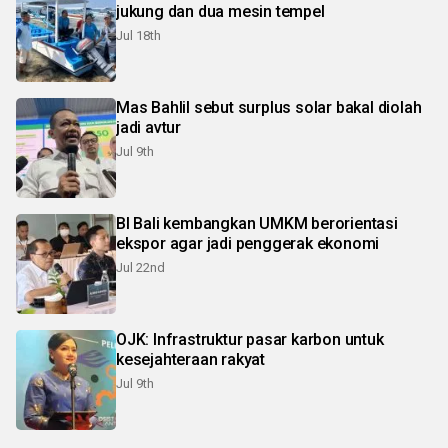
jukung dan dua mesin tempel
Jul 18th
Mas Bahlil sebut surplus solar bakal diolah
jadi avtur
Jul 9th
BI Bali kembangkan UMKM berorientasi
ekspor agar jadi penggerak ekonomi
Jul 22nd
OJK: Infrastruktur pasar karbon untuk
kesejahteraan rakyat
Jul 9th