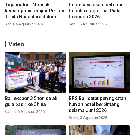
Tiga matra TNI unjuk
Persebaya akan bertemu
kemampuan tempur Perisai
Persib di laga final Piala
Trisila Nusantara dalam
Presiden 2026
latihan di Kepri
Rabu, 5 Agustus 2026
Rabu, 5 Agustus 2026
Video
Bali ekspor 3,5 ton salak
BPS Bali catat peningkatan
gula pasir ke China
hunian hotel berbintang
selama Juni 2026
Kamis, 6 Agustus 2026
Senin, 3 Agustus 2026