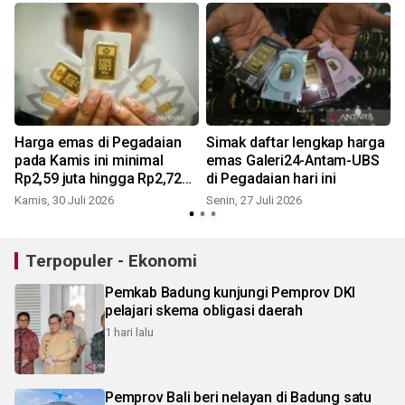
i
Harga emas di Pegadaian
Simak daftar lengkap harga
pada Kamis ini minimal
emas Galeri24-Antam-UBS
Rp2,59 juta hingga Rp2,72
di Pegadaian hari ini
R
juta per gram
Kamis, 30 Juli 2026
Senin, 27 Juli 2026
Terpopuler - Ekonomi
Pemkab Badung kunjungi Pemprov DKI
pelajari skema obligasi daerah
1 hari lalu
Pemprov Bali beri nelayan di Badung satu