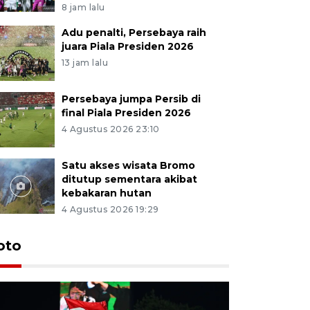
8 jam lalu
Adu penalti, Persebaya raih
juara Piala Presiden 2026
13 jam lalu
Persebaya jumpa Persib di
final Piala Presiden 2026
4 Agustus 2026 23:10
Satu akses wisata Bromo
ditutup sementara akibat
kebakaran hutan
4 Agustus 2026 19:29
Persebaya
oto
Presiden
pinalti l
8 jam lalu