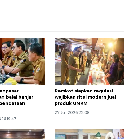
Vaksin HPV untuk siswa laki-
enpasar
Pemkot siapkan regulasi
laki
n balai banjar
wajibkan ritel modern jual
 pendataan
produk UMKM
2026-08-06 06:30:00
27 Juli 2026 22:08
026 19:47