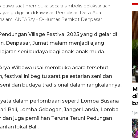
Wibawa saat membuka secara simbolis pelaksanaan
5, yang digelar di kawasan Pemelisan Desa Adat
5) malam. ANTARA/HO-Humas Pemkot Denpasar
ndungan Village Festival 2025 yang digelar di
, Denpasar, Jumat malam menjadi ajang
lajaran seni budaya bagi anak-anak muda.
 Arya Wibawa usai membuka acara tersebut
festival ini begitu sarat pelestarian seni dan
eni dan budaya tradisional dalam rangkaiannya.
M
d
a nyata dalam perlombaan seperti Lomba Busana
b
ari Bali, Lomba Gebogan, Janger Lansia, Lomba
1 j
 dan juga pemilihan Teruna Teruni Pedungan
ifan lokal Bali.