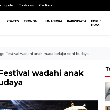
erpopuler
Top News
Rilis Pers
UPDATES
EKONOMI
HUMANIORA
PARIWISATA
FOKUS
HOAX
ge Festival wadahi anak muda belajar seni budaya
T
Festival wadahi anak
budaya