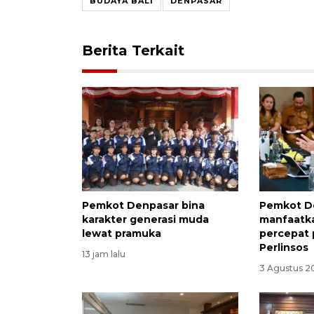
BUDAYA BALI
DENPASAR
Berita Terkait
Pemkot Denpasar bina
Pemkot D
karakter generasi muda
manfaatka
lewat pramuka
percepat
Perlinsos
13 jam lalu
3 Agustus 2