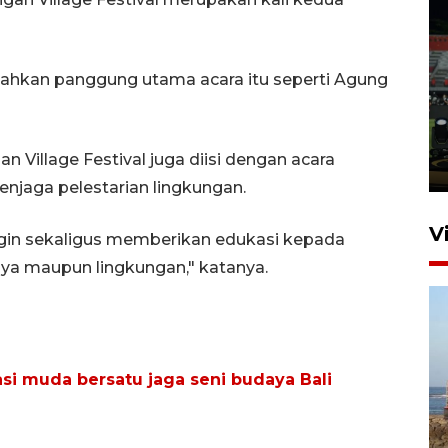
Tiga matra TNI unjuk
iahkan panggung utama acara itu seperti Agung
kemampuan tempur Perisai
Trisila Nusantara dalam
latihan di Kepri
n Village Festival juga diisi dengan acara
5 Agustus 2026 16:28
jaga pelestarian lingkungan.
V
ngin sekaligus memberikan edukasi kepada
ya maupun lingkungan," katanya.
i muda bersatu jaga seni budaya Bali
Kemen LH, KKP, dan Gubernur
Bali tanam ribuan bibit